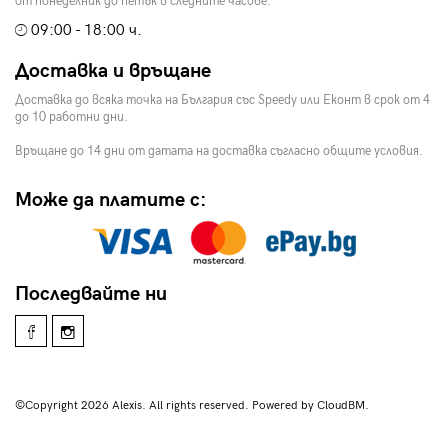
от понеделник до петък в следните часове:
09:00 - 18:00 ч.
Доставка и връщане
Доставка до всяка точка на България със Speedy или Еконт в срок от 4
до 10 работни дни.
Връщане до 14 дни от датата на доставка съгласно общите условия.
Може да платите с:
Последвайте ни
©Copyright 2026 Alexis. All rights reserved. Powered by CloudBM.