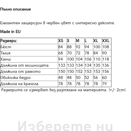
Пълно описание
Елегантен гащеризон в червен цвят с интересно деколте.
Made in EU
Размери:
XS
S
M
L
XL
XXL
Бюст
84
88
92
94
100
108
Талия
68
70
72
78
84
90
Ханш
94
100
104
106
110
118
Дължина от мишницата
133
133
134
134
135
136
Дължина от рамото
150
150
152
153
153
156
Обиколка бедро
48
48
50
52
56
60
Дължина на крачола
78
78
78
78
78
79
Размерите се измерват без разтягане на материята. (+/- 2cm)
Изберете ни