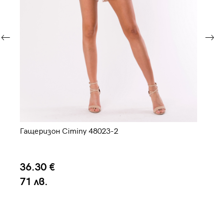
Гащеризон Ciminy 48023-2
Га
36.30 €
8
71 лв.
1