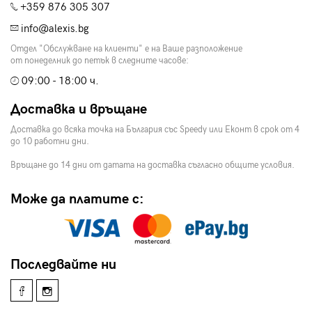
+359 876 305 307
info@alexis.bg
Отдел "Обслужване на клиенти" е на Ваше разположение
от понеделник до петък в следните часове:
09:00 - 18:00 ч.
Доставка и връщане
Доставка до всяка точка на България със Speedy или Еконт в срок от 4
до 10 работни дни.
Връщане до 14 дни от датата на доставка съгласно общите условия.
Може да платите с:
Последвайте ни