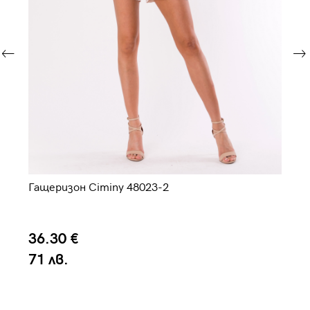
Гащеризон Ciminy 48023-2
Га
36.30 €
3
71 лв.
7