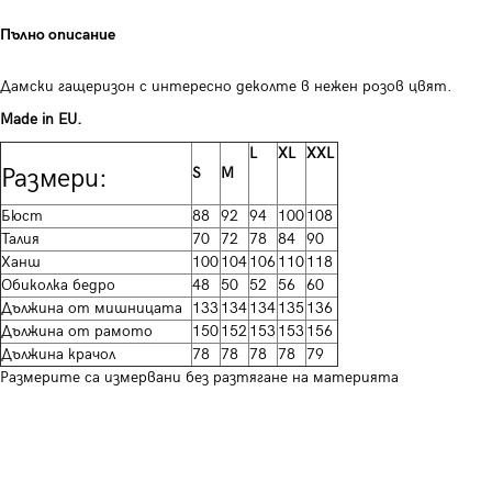
Пълно описание
Дамски гащеризон с интересно деколте в нежен розов цвят.
Made in EU.
L
XL
XXL
Размери:
S
M
Бюст
88
92
94
100
108
Талия
70
72
78
84
90
Ханш
100
104
106
110
118
Обиколка бедро
48
50
52
56
60
Дължина от мишницата
133
134
134
135
136
Дължина от рамото
150
152
153
153
156
Дължина крачол
78
78
78
78
79
Размерите са измервани без разтягане на материята