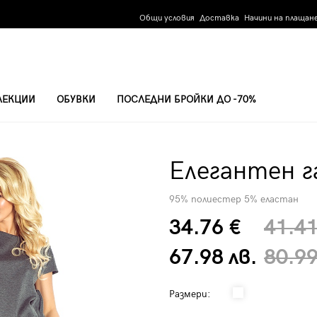
Общи условия
Доставка
Начини на плащан
ЛЕКЦИИ
ОБУВКИ
ПОСЛЕДНИ БРОЙКИ ДО -70%
Елегантен г
95% полиестер 5% еластан
34.76 €
41.41
67.98 лв.
80.99
Размери: