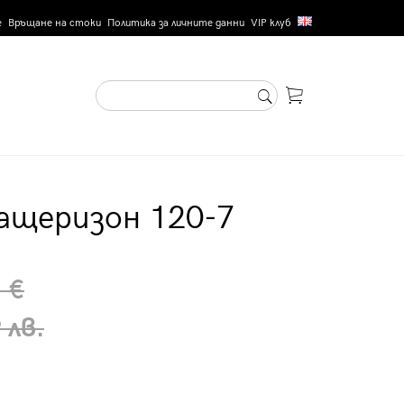
е
Връщане на стоки
Политика за личните данни
VIP клуб
ащеризон 120-7
 €
 лв.