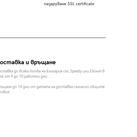
пазаруване SSL certificate
оставка и връщане
ставка до всяка точка на България със Speedy или Еконт в
ок от 4 до 10 работни дни.
ъщане до 14 дни от датата на доставка съгласно общите
ловия.