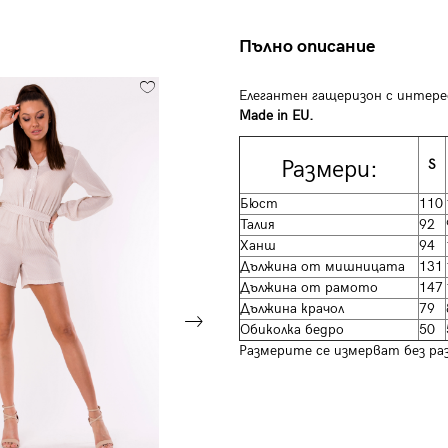
Пълно описание
Елегантен гащеризон с интере
Made in EU.
Размери:
S
Бюст
110
Талия
92
Ханш
94
Дължина от мишницата
131
Дължина от рамото
147
Дължина крачол
79
Обиколка бедро
50
Размерите се измерват без ра