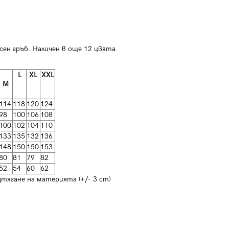
сен гръб. Наличен в още 12 цвята.
L
XL
XXL
M
114
118
120
124
98
100
106
108
100
102
104
110
133
135
132
136
148
150
150
153
80
81
79
82
52
54
60
62
зтягане на материята (+/- 3 cm)