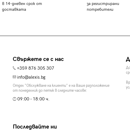
в 14-дневен срок от
за регистрирани
доставката
потребители
Свържете се с нас
Д
+359 876 305 307
До
ср
info@alexis.bg
Вр
Отдел "Обслужване на клиенти" е на Ваше разположение
ус
от понеделник до петък в следните часове:
09:00 - 18:00 ч.
Последвайте ни