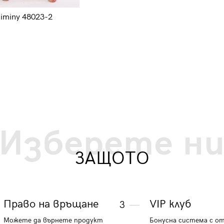
iminy 48023-2
Гащеризон без ръкави 46048-1
87.43 €
171 лв.
Изберете н
ЗАЩОТО
Право на връщане
VIP клуб
3
Можете да върнете продукт
Бонусна система с о