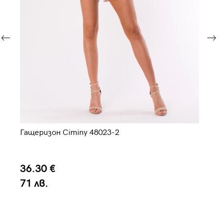
Гащеризон Ciminy 48023-2
Да
36.30 €
3
71 лв.
6