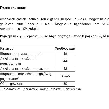
Пълно описание
Флорален дамски гащеризон с дълги, широки ръкави. Моделът е с
деколте тип "прегърни ме". Модела е изработен от 90%
полиестер и 10% ликра.
Размерът е универсален и ще
бъде подходящ
хора в размери S, M и
L.
Размери:
Универсален
Ширина под мишниците*
46
Дължина на ръкава от
44
подмишница
Дължина на ръкава от рамото
58
Ширина на талията(преди/след
30/45
разтягане)*
Обща дължина
80
*За обиколка - размер х2 (напр. талия 30*2=60 см)