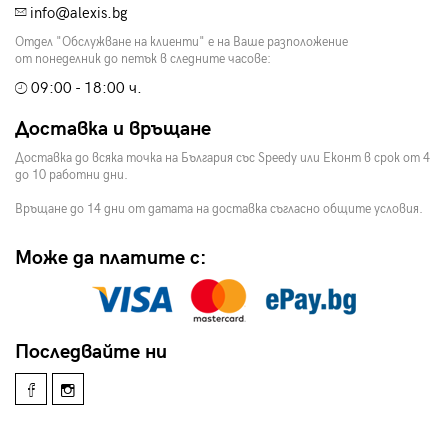
info@alexis.bg
Отдел "Обслужване на клиенти" е на Ваше разположение
от понеделник до петък в следните часове:
09:00 - 18:00 ч.
Доставка и връщане
Доставка до всяка точка на България със Speedy или Еконт в срок от 4
до 10 работни дни.
Връщане до 14 дни от датата на доставка съгласно общите условия.
Може да платите с:
Последвайте ни