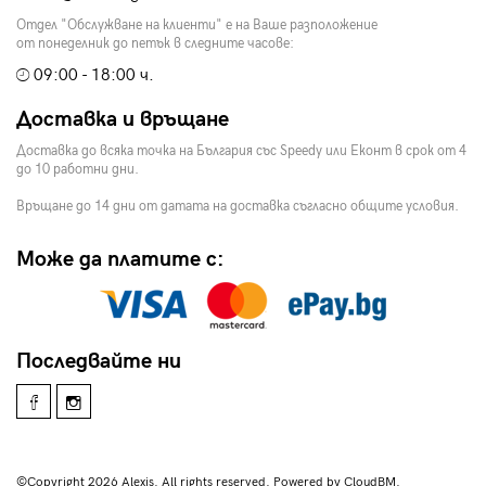
Отдел "Обслужване на клиенти" е на Ваше разположение
от понеделник до петък в следните часове:
09:00 - 18:00 ч.
Доставка и връщане
Доставка до всяка точка на България със Speedy или Еконт в срок от 4
до 10 работни дни.
Връщане до 14 дни от датата на доставка съгласно общите условия.
Може да платите с:
Последвайте ни
©Copyright 2026 Alexis. All rights reserved. Powered by CloudBM.