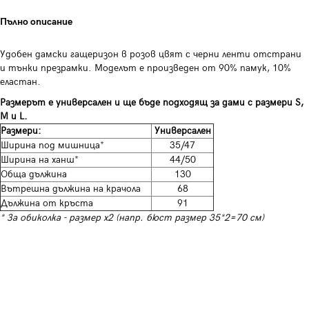
Пълно описание
Удобен дамски гащеризон в розов цвят с черни ленти отстрани
и тънки презрамки. Моделът е произведен от 90% памук, 10%
еластан.
Размерът е универсален и ще бъде подходящ за дами с размери S,
M и L.
Размери:
Универсален
Ширина под мишница*
35/47
Ширина на ханш*
44/50
Обща дължина
130
Вътрешна дължина на крачола
68
Дължина от кръста
91
* За обиколка - размер х2 (напр. бюст размер 35*2=70 см)