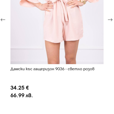
Дамски къс гащеризон 9036 - светло розов
Га
34.25 €
6
66.99 лв.
1