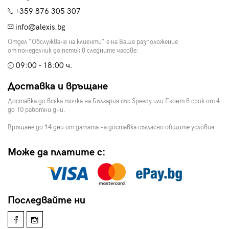
+359 876 305 307
info@alexis.bg
Отдел "Обслужване на клиенти" е на Ваше разположение
от понеделник до петък в следните часове:
09:00 - 18:00 ч.
Доставка и връщане
Доставка до всяка точка на България със Speedy или Еконт в срок от 4
до 10 работни дни.
Връщане до 14 дни от датата на доставка съгласно общите условия.
Може да платите с:
Последвайте ни