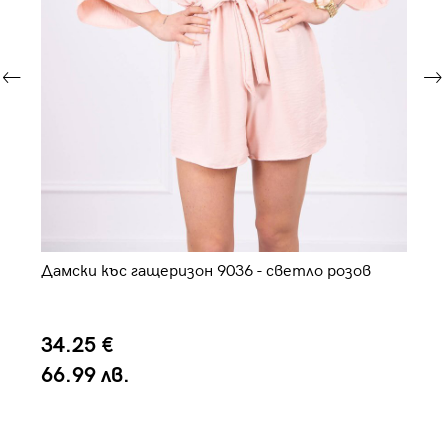
Дамски къс гащеризон 9036 - светло розов
Га
34.25 €
8
66.99 лв.
1