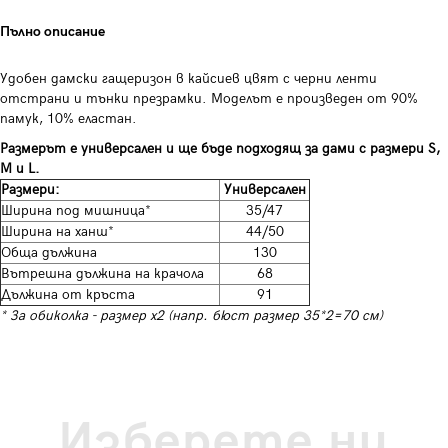
Пълно описание
Удобен дамски гащеризон в кайсиев цвят с черни ленти
отстрани и тънки презрамки. Моделът е произведен от 90%
памук, 10% еластан.
Размерът е универсален и ще бъде подходящ за дами с размери S,
M и L.
Размери:
Универсален
Ширина под мишница*
35/47
Ширина на ханш*
44/50
Обща дължина
130
Вътрешна дължина на крачола
68
Дължина от кръста
91
* За обиколка - размер х2 (напр. бюст размер 35*2=70 см)
Изберете ни