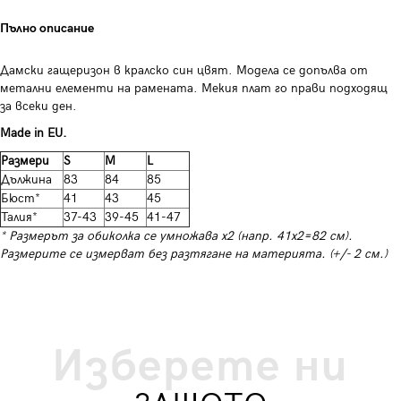
Пълно описание
Дамски гащеризон в кралско син цвят. Модела се допълва от
метални елементи на рамената. Мекия плат го прави подходящ
за всеки ден.
Made in EU.
Размери
S
M
L
Дължина
83
84
85
Бюст*
41
43
45
Талия*
37-43
39-45
41-47
* Размерът за обиколка се умножава х2 (напр. 41х2=82 см).
Размерите се измерват без разтягане на материята. (+/- 2 см.)
Изберете ни