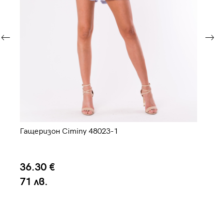
Гащеризон Ciminy 48023-1
Га
36.30 €
6
71 лв.
1