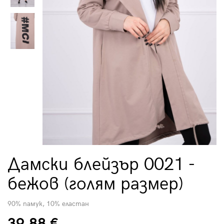
Дамски блейзър 0021 -
бежов (голям размер)
90% памук, 10% еластан