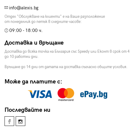
info@alexis.bg
Отдел "Обслужване на клиенти" е на Ваше разположение
от понеделник до петък в следните часове:
09:00 - 18:00 ч.
Доставка и връщане
Доставка до всяка точка на България със Speedy или Еконт в срок от 4
до 10 работни дни.
Връщане до 14 дни от датата на доставка съгласно общите условия.
Може да платите с:
Последвайте ни