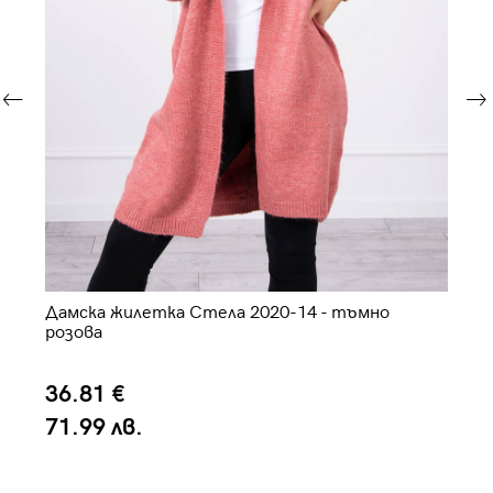
Дамска жилетка Стела 2020-14 - тъмно
Да
розова
36.81 €
3
71.99 лв.
7