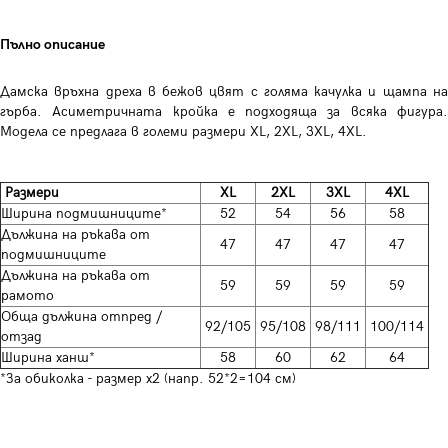
Пълно описание
Дамска връхна дреха в бежов цвят с голяма качулка и щампа на
гърба. Асиметричната кройка е подходяща за всяка фигура.
Модела се предлага в големи размери XL, 2XL, 3XL, 4XL.
Размери
XL
2XL
3XL
4XL
Ширина подмишниците*
52
54
56
58
Дължина на ръкава от
47
47
47
47
подмишниците
Дължина на ръкава от
59
59
59
59
рамото
Обща дължина отпред /
92/105
95/108
98/111
100/114
отзад
Ширина ханш*
58
60
62
64
*За обиколка - размер х2 (напр. 52*2=104 см)