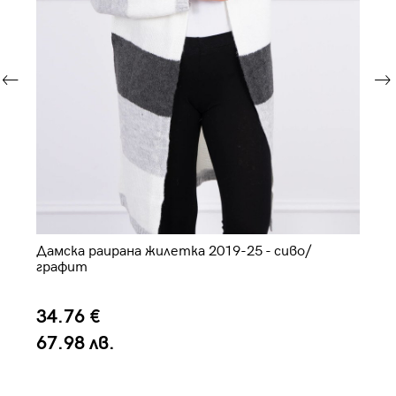
15
Дамска раирана жилетка 2019-25 - сиво/
Да
графит
34.76 €
3
67.98 лв.
7