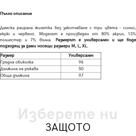
Пълно описание
Дамска раирана жилетка без закопчаване с три цвята - синьо,
екрю и червено. Моделът е произведен от 80% акрил, 13%
полиестер и 7% вълна.
Размерът е универсален и ще бъд
подходящ за дами носещи размери M, L, XL.
Размер
Универсален
Гръдна обиколка
96
Дължина на ръкава
50
Обща дължина
97
Изберете ни
ЗАЩОТО