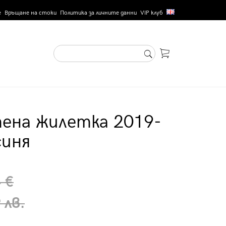
е
Връщане на стоки
Политика за личните данни
VIP клуб
ена жилетка 2019-
синя
 €
 лв.