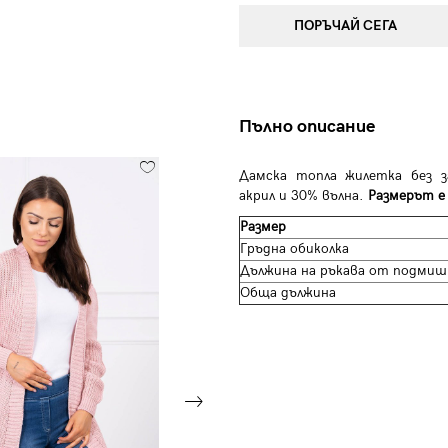
ПОРЪЧАЙ СЕГА
Пълно описание
Дамска топла жилетка без з
акрил и 30% вълна.
Размерът е 
Размер
Гръдна обиколка
Дължина на ръкава от подмиш
Обща дължина