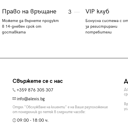
Право на връщане
VIP клуб
3
Можете да върнете продукт
Бонусна система с о
в 14-дневен срок от
за регистрирани
доставката
потребители
Свържете се с нас
Д
+359 876 305 307
До
ср
info@alexis.bg
Вр
Отдел "Обслужване на клиенти" е на Ваше разположение
ус
от понеделник до петък в следните часове:
09:00 - 18:00 ч.