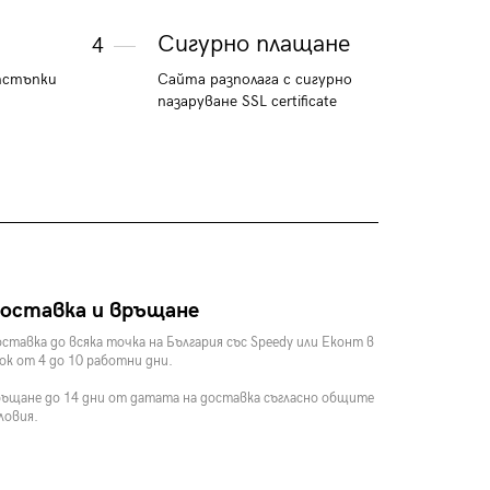
Сигурно плащане
4
тстъпки
Сайта разполага с сигурно
пазаруване SSL certificate
оставка и връщане
ставка до всяка точка на България със Speedy или Еконт в
ок от 4 до 10 работни дни.
ъщане до 14 дни от датата на доставка съгласно общите
ловия.