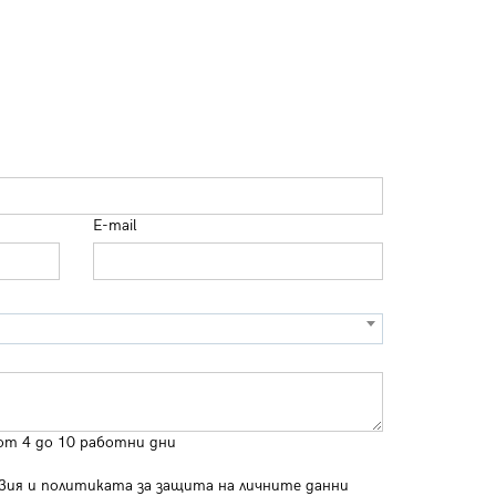
E-mail
от 4 до 10 работни дни
вия
и
политиката за защита на личните данни