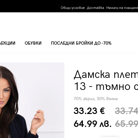
Общи условия
Доставка
Начини на плащан
ЛЕКЦИИ
ОБУВКИ
ПОСЛЕДНИ БРОЙКИ ДО -70%
ЖИЛЕТКА 2019-13 - ТЪМНО СИНЯ
Дамска плет
13 - тъмно 
70% акрил, 30% вълна
33.23 €
33.74
64.99 лв.
65.99