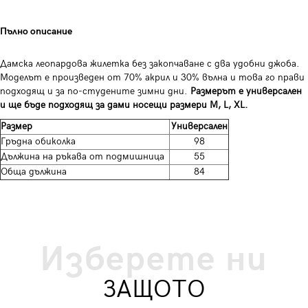
Пълно описание
Дамска леопардова жилетка без закопчаване с два удобни джоба.
Моделът е произведен от 70% акрил и 30% вълна и това го прави
подходящ и за по-студените зимни дни.
Размерът е универсален
и ще бъде подходящ за дами носещи размери M, L, XL.
Размер
Универсален
Гръдна обиколка
98
Дължина на ръкава от подмишница
55
Обща дължина
84
Изберете ни
ЗАЩОТО