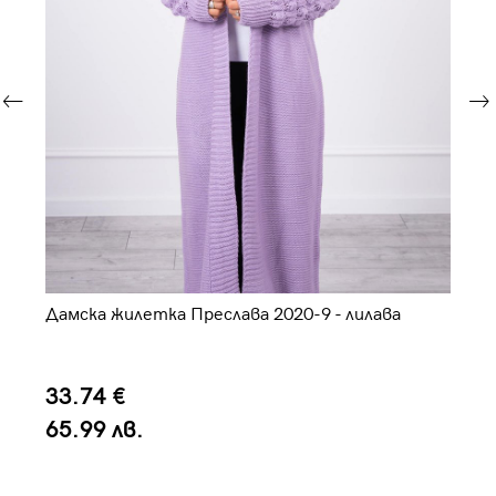
Дамска жилетка Преслава 2020-9 - лилава
Да
33.74 €
4
65.99 лв.
7