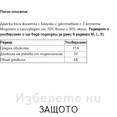
Пълно описание
Дамска къса жилетка с качулка и закопчаване с 3 копчета.
Моделът е произведен от 70% вълна и 30% акрил.
Размерът е
универсален и ще бъде подходящ за дами в размери M, L, XL
Размер
Универсален
Гръдна обиколка
114
Дължина на ръкава от подмишница
39
Обща дължина
68
Изберете ни
ЗАЩОТО