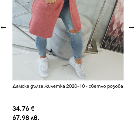
Дамска дълга жилетка 2020-10 - светло розова
Да
34.76 €
5
67.98 лв.
1