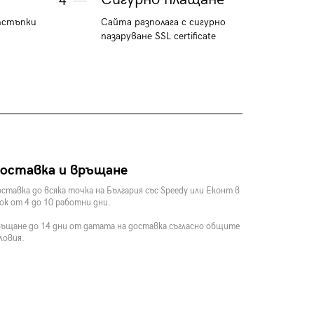
4
тстъпки
Сайта разполага с сигурно
пазаруване SSL certificate
оставка и връщане
ставка до всяка точка на България със Speedy или Еконт в
ок от 4 до 10 работни дни.
ъщане до 14 дни от датата на доставка съгласно общите
ловия.