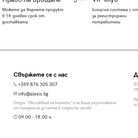
3
Можете да върнете продукт
Бонусна система с о
в 14-дневен срок от
за регистрирани
доставката
потребители
Свържете се с нас
Д
+359 876 305 307
До
ср
info@alexis.bg
Вр
Отдел "Обслужване на клиенти" е на Ваше разположение
ус
от понеделник до петък в следните часове:
09:00 - 18:00 ч.