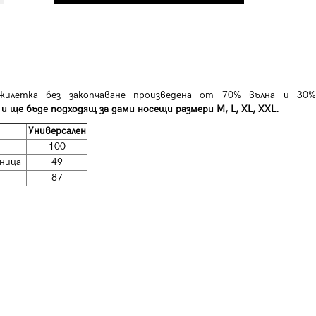
жилетка без закопчаване произведена от 70% вълна и 30%
и ще бъде подходящ за дами носещи размери M, L, XL, XXL.
Универсален
100
ница
49
87