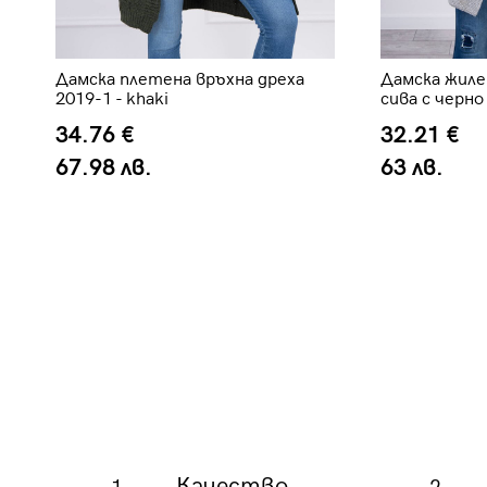
Дамска плетена връхна дреха
Дамска жиле
2019-1 - khaki
сива с черно
34.76 €
32.21 €
67.98 лв.
63 лв.
Качество