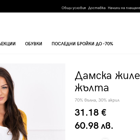
Общи условия
Доставка
Начини на плащан
ЛЕКЦИИ
ОБУВКИ
ПОСЛЕДНИ БРОЙКИ ДО -70%
019-20 - ЖЪЛТА
Дамска жиле
жълта
70% вълна, 30% акрил
31.18 €
60.98 лв.