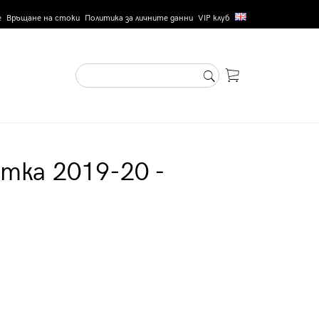
е
Връщане на стоки
Политика за личните данни
VIP клуб
тка 2019-20 -