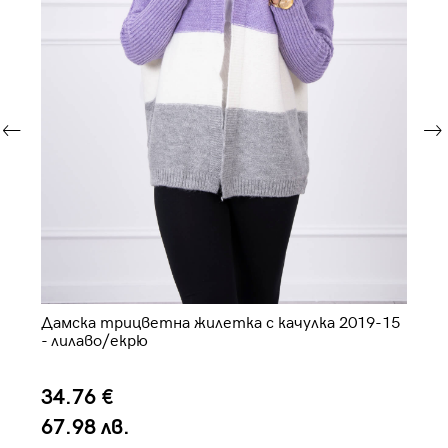
15
Дамска трицветна жилетка с качулка 2019-15
Да
- лилаво/екрю
34.76 €
3
67.98 лв.
6