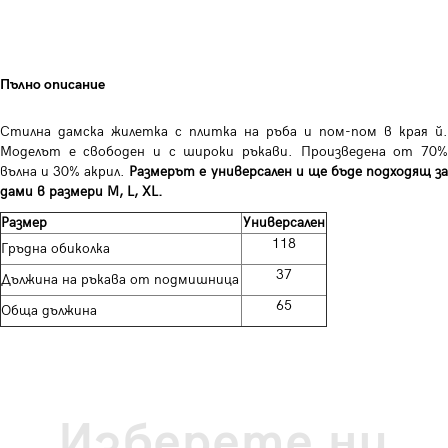
Пълно описание
Стилна дамска жилетка с плитка на ръба и пом-пом в края й.
Моделът е свободен и с широки ръкави. Произведена от 70%
вълна и 30% акрил.
Размерът е универсален и ще бъде подходящ з
дами в размери M, L, XL.
Размер
Универсален
118
Гръдна обиколка
37
Дължина на ръкава от подмишница
65
Обща дължина
Изберете ни