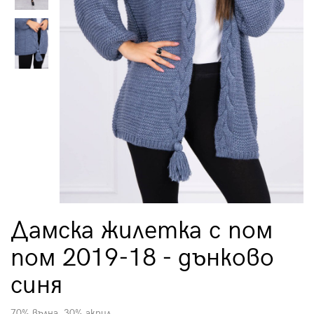
Дамска жилетка с пом
пом 2019-18 - дънково
синя
70% вълна, 30% акрил