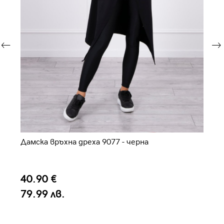
Дамска връхна дреха 9077 - черна
Да
40.90 €
4
79.99 лв.
7