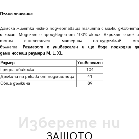
Пълно описание
Дамска жилетка нежно подчертаваща талията с малки джобчета
и колан. Моделът е произведен от 100% акрил. Акрилът е мек и
топъл синтетичен материал по-издръжлив от
вълната.
Размерът е универсален и ще бъде подходящ за
дами носещи размери M, L, XL.
Размер
Универсален
Гръдна обиколка
104
Дължина на ръкава от подмишница
41
Обща дължина
89
Изберете ни
ЗАЩОТО