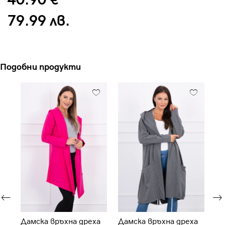
40.90 €
79.99 лв.
Подобни продукти
Дамска връхна дреха
Дамска връхна дреха
Да
т