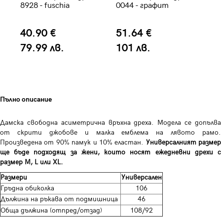
8928 - fuschia
0044 - графит
жи
ек
40.90 €
51.64 €
3
79.99 лв.
101 лв.
6
Пълно описание
Дамска свободна асиметрична връхна дреха. Модела се допълва
от скрити джобове и малка емблема на лявото рамо.
Произведена от 90% памук и 10% еластан.
Универсалният размер
ще бъде подходящ за жени, които носят ежедневни дрехи с
размер M, L или XL.
Размери
Универсален
Гръдна обиколка
106
Дължина на ръкава от подмишница
46
Обща дължина (отпред/отзад)
108/92