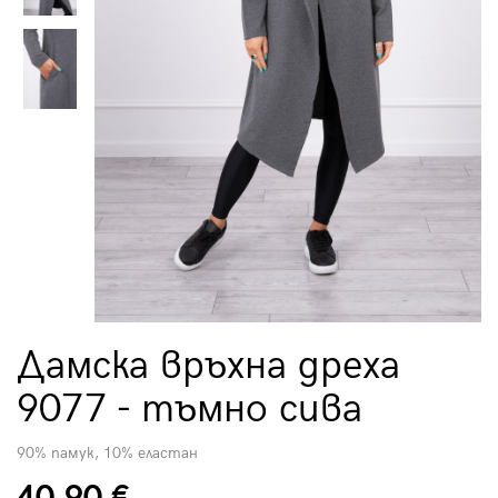
Дамска връхна дреха
9077 - тъмно сива
90% памук, 10% еластан