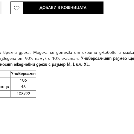
ДОБАВИ В КОШНИЦАТА
 връхна дреха. Модела се допълва от скрити джобове и малка
изведена от 90% памук и 10% еластан.
Универсалният размер щ
носят ежедневни дрехи с размер M, L или XL.
Универсален
106
ница
46
108/92