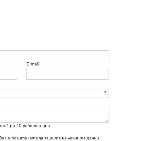
E-mail
от 4 до 10 работни дни
вия
и
политиката за защита на личните данни