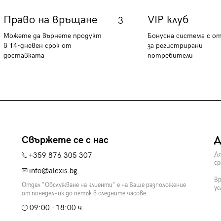
Право на връщане
VIP клуб
3
Можете да върнете продукт
Бонусна система с о
в 14-дневен срок от
за регистрирани
доставката
потребители
Свържете се с нас
Д
+359 876 305 307
До
ср
info@alexis.bg
Вр
Отдел "Обслужване на клиенти" е на Ваше разположение
ус
от понеделник до петък в следните часове:
09:00 - 18:00 ч.