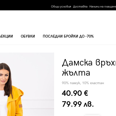
Общи условия
Доставка
Начини на плащан
ЛЕКЦИИ
ОБУВКИ
ПОСЛЕДНИ БРОЙКИ ДО -70%
ЕХА 9077 - ЖЪЛТА
Дамска връх
жълта
90% памук, 10% еластан
40.90 €
79.99 лв.