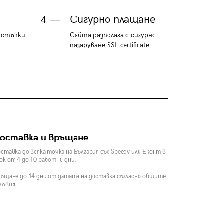
Сигурно плащане
4
тстъпки
Сайта разполага с сигурно
пазаруване SSL certificate
оставка и връщане
ставка до всяка точка на България със Speedy или Еконт в
ок от 4 до 10 работни дни.
ъщане до 14 дни от датата на доставка съгласно общите
ловия.