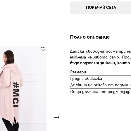
ПОРЪЧАЙ СЕГА
Пълно описание
Дамска свободна асиметрична
емблема на лявото рамо. Про
бъде подходящ за жени, които 
Размери
Гръдна обиколка
Дължина на ръкава от подмиш
Обща дължина (отпред/отзад)