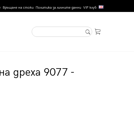
е
Връщане на стоки
Политика за личните данни
VIP клуб
на дреха 9077 -