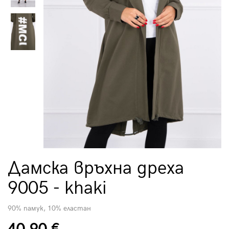
Дамска връхна дреха
9005 - khaki
90% памук, 10% еластан