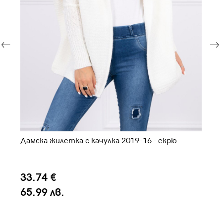
Дамска жилетка с качулка 2019-16 - екрю
Да
че
33.74 €
3
65.99 лв.
6