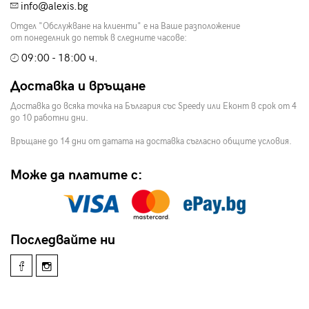
info@alexis.bg
Отдел "Обслужване на клиенти" е на Ваше разположение
от понеделник до петък в следните часове:
09:00 - 18:00 ч.
Доставка и връщане
Доставка до всяка точка на България със Speedy или Еконт в срок от 4
до 10 работни дни.
Връщане до 14 дни от датата на доставка съгласно общите условия.
Може да платите с:
Последвайте ни