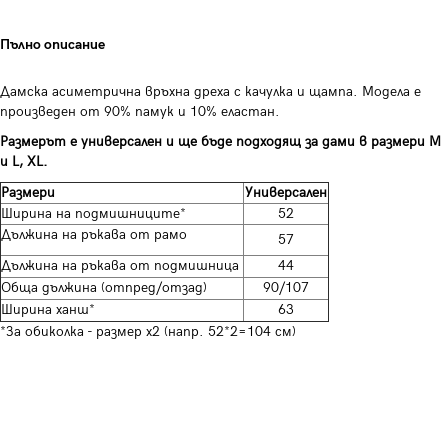
Пълно описание
Дамска асиметрична връхна дреха с качулка и щампа. Модела е
произведен от 90% памук и 10% еластан.
Размерът е универсален и ще бъде подходящ за дами в размери M
и L, XL.
Размери
Универсален
Ширина на подмишниците*
52
Дължина на ръкава от рамо
57
Дължина на ръкава от подмишница
44
Обща дължина (отпред/отзад)
90/107
Ширина ханш*
63
*За обиколка - размер х2 (напр. 52*2=104 см)