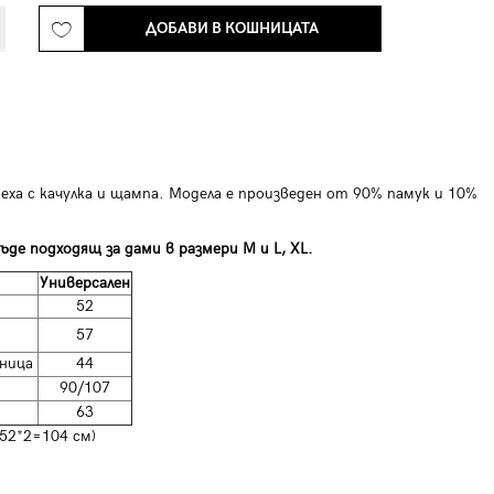
ДОБАВИ В КОШНИЦАТА
еха с качулка и щампа. Модела е произведен от 90% памук и 10%
ъде подходящ за дами в размери M и L, XL.
Универсален
52
57
ница
44
90/107
63
 52*2=104 см)