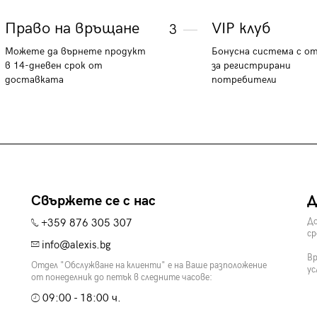
Право на връщане
VIP клуб
3
Можете да върнете продукт
Бонусна система с о
в 14-дневен срок от
за регистрирани
доставката
потребители
Свържете се с нас
Д
+359 876 305 307
До
ср
info@alexis.bg
Вр
Отдел "Обслужване на клиенти" е на Ваше разположение
ус
от понеделник до петък в следните часове:
09:00 - 18:00 ч.