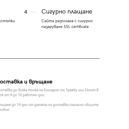
Сигурно плащане
4
тстъпки
Сайта разполага с сигурно
пазаруване SSL certificate
оставка и връщане
ставка до всяка точка на България със Speedy или Еконт в
ок от 4 до 10 работни дни.
ъщане до 14 дни от датата на доставка съгласно общите
ловия.