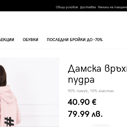
Общи условия
Доставка
Начини на плащан
ЛЕКЦИИ
ОБУВКИ
ПОСЛЕДНИ БРОЙКИ ДО -70%
ЕХА 9005 - ПУДРА
Дамска връх
пудра
90% памук, 10% еластан
40.90 €
79.99 лв.