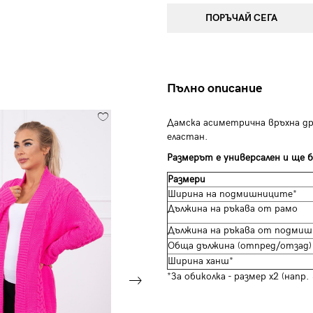
ПОРЪЧАЙ СЕГА
Пълно описание
Дамска асиметрична връхна др
еластан.
Размерът е универсален и ще б
Размери
Ширина на подмишниците*
Дължина на ръкава от рамо
Дължина на ръкава от подмиш
Обща дължина (отпред/отзад)
Ширина ханш*
*За обиколка - размер х2 (напр.