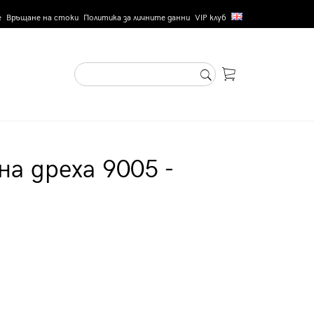
е
Връщане на стоки
Политика за личните данни
VIP клуб
на дреха 9005 -