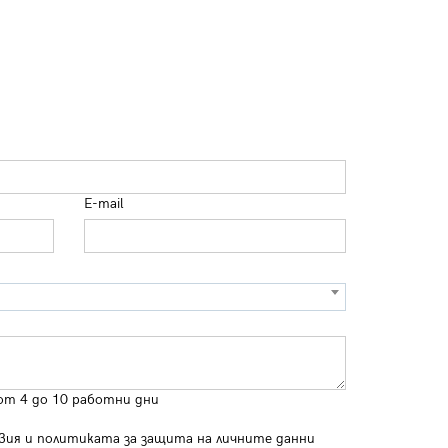
E-mail
от 4 до 10 работни дни
вия
и
политиката за защита на личните данни