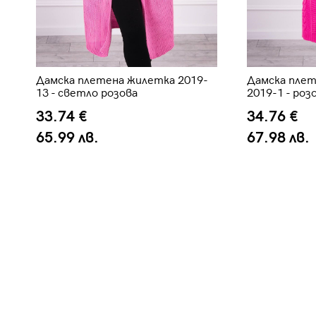
Дамска плетена жилетка 2019-
Дамска плет
13 - светло розова
2019-1 - роз
33.74 €
34.76 €
65.99 лв.
67.98 лв.