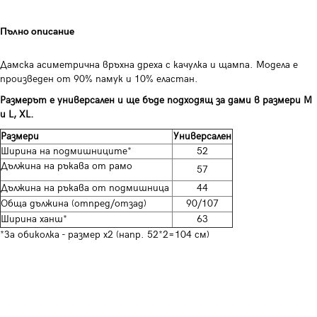
Пълно описание
Дамска асиметрична връхна дреха с качулка и щампа. Модела е
произведен от 90% памук и 10% еластан.
Размерът е универсален и ще бъде подходящ за дами в размери M
и L, XL.
Размери
Универсален
Ширина на подмишниците*
52
Дължина на ръкава от рамо
57
Дължина на ръкава от подмишница
44
Обща дължина (отпред/отзад)
90/107
Ширина ханш*
63
*За обиколка - размер х2 (напр. 52*2=104 см)