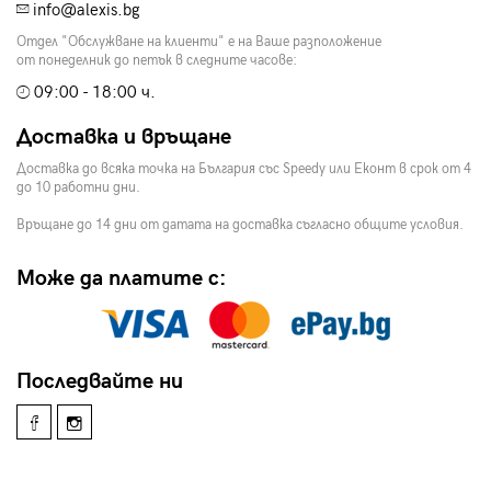
info@alexis.bg
Отдел "Обслужване на клиенти" е на Ваше разположение
от понеделник до петък в следните часове:
09:00 - 18:00 ч.
Доставка и връщане
Доставка до всяка точка на България със Speedy или Еконт в срок от 4
до 10 работни дни.
Връщане до 14 дни от датата на доставка съгласно общите условия.
Може да платите с:
Последвайте ни