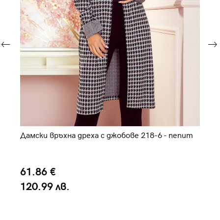
Дамски връхна дреха с джобове 218-6 - пепит
Да
м
61.86 €
3
120.99 лв.
6