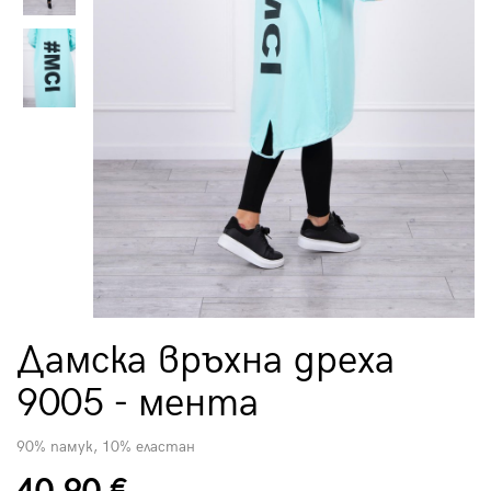
Дамска връхна дреха
9005 - мента
90% памук, 10% еластан