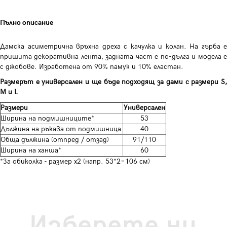
Пълно описание
Дамска асиметрична връхна дреха с качулка и колан. На гърба е
пришита декоративна лента, задната част е по-дълга и модела е
с джобове. Изработена от 90% памук и 10% еластан.
Размерът е универсален и ще бъде подходящ за дами с размери S,
M и L
Размери
Универсален
Ширина на подмишниците*
53
Дължина на ръкава от подмишница
40
Обща дължина (отпред / отзад)
91/110
Ширина на ханша*
60
*За обиколка - размер х2 (напр. 53*2=106 см)
Изберете ни