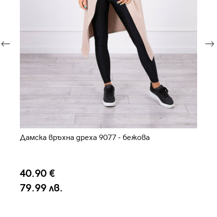
ова
Дамска връхна дреха 9077 - бежова
Да
40.90 €
3
79.99 лв.
6