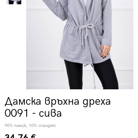
Дамска връхна дреха
0091 - сива
90% памук, 10% спандекс