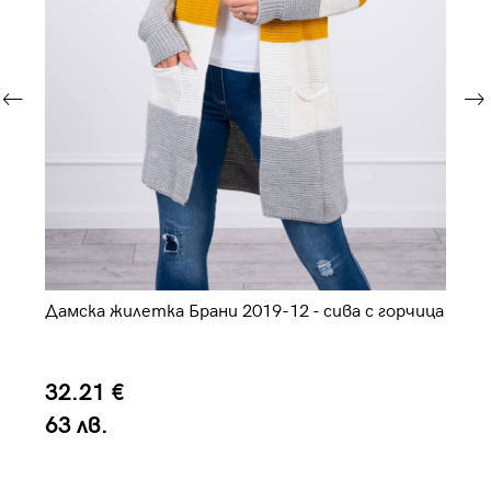
Дамска жилетка Брани 2019-12 - сива с горчица
Да
32.21 €
3
63 лв.
6