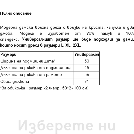
Пълно описание
Модерна дамска връхна дреха с връзки на кръста, качулка и два
джоба. Модела е изработен от 90% памук и 10%
спандекс.
Универсалният размер ще бъде подходящ за дами
които носят дрехи в размери L, XL, 2XL.
Размери
Универсален
Ширина на подмишниците*
50
Дължина на ръкава от подмишница
45
Дължина на ръкава от рамото
56
Обща дължина
74
*За обиколка - размер х2 (напр. 50*2=100 см)
Изберете ни