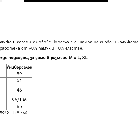
ачулка и големи джобове. Модела е с щампа на гърба и качулката.
зработена от 90% памук и 10% еластан.
ъде подходящ за дами в размери M и L, XL.
Универсален
59
51
46
95/106
65
 59*2=118 см)