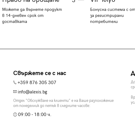
3
Можете да върнете продукт
Бонусна система с о
в 14-дневен срок от
за регистрирани
доставката
потребители
Свържете се с нас
Д
+359 876 305 307
До
ср
info@alexis.bg
Вр
Отдел "Обслужване на клиенти" е на Ваше разположение
ус
от понеделник до петък в следните часове:
09:00 - 18:00 ч.