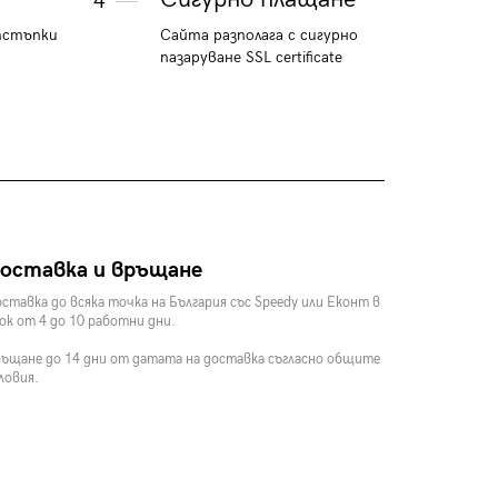
4
тстъпки
Сайта разполага с сигурно
пазаруване SSL certificate
оставка и връщане
ставка до всяка точка на България със Speedy или Еконт в
ок от 4 до 10 работни дни.
ъщане до 14 дни от датата на доставка съгласно общите
ловия.