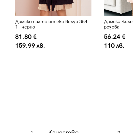
Дамско палто от еко велур 354-
Дамска жиле
1 - черно
розова
81.80 €
56.24 €
159.99 лв.
110 лв.
Качество