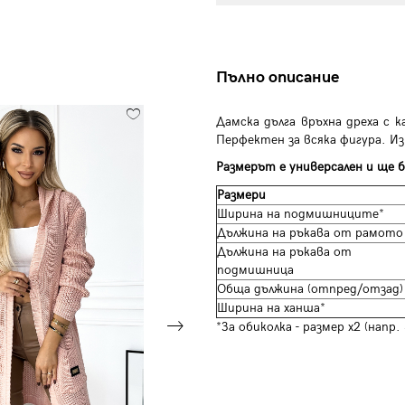
Пълно описание
Дамска дълга връхна дреха с к
Перфектен за всяка фигура. И
Размерът е универсален и ще б
Размери
Ширина на подмишниците*
Дължина на ръкава от рамото
Дължина на ръкава от
подмишница
Обща дължина (отпред/отзад)
Ширина на ханша*
*За обиколка - размер х2 (напр.