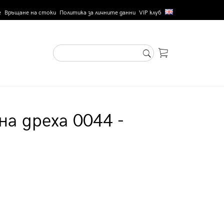
е
Връщане на стоки
Политика за личните данни
VIP клуб
на дреха 0044 -