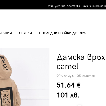
Общи условия
Доставка
Начини на плащан
ЛЕКЦИИ
ОБУВКИ
ПОСЛЕДНИ БРОЙКИ ДО -70%
ЕХА 0044 - CAMEL
Дамска връх
camel
90% памук, 10% еластан
51.64 €
101 лв.