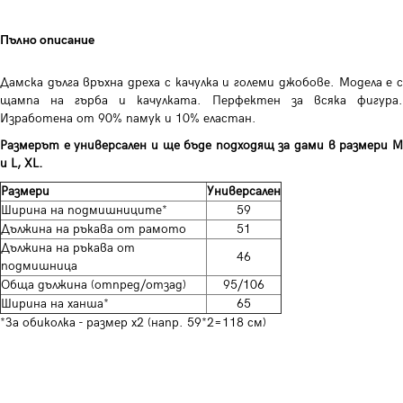
Пълно описание
Дамска дълга връхна дреха с качулка и големи джобове. Модела е с
щампа на гърба и качулката. Перфектен за всяка фигура.
Изработена от 90% памук и 10% еластан.
Размерът е универсален и ще бъде подходящ за дами в размери M
и L, XL.
Размери
Универсален
Ширина на подмишниците*
59
Дължина на ръкава от рамото
51
Дължина на ръкава от
46
подмишница
Обща дължина (отпред/отзад)
95/106
Ширина на ханша*
65
*За обиколка - размер х2 (напр. 59*2=118 см)