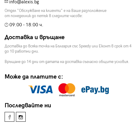
info@alexis.bg
Отдел "Обслужване на клиенти" е на Ваше разположение
от понеделник до петък в следните часове:
09:00 - 18:00 ч.
Доставка и връщане
Доставка до всяка точка на България със Speedy или Еконт в срок от 4
до 10 работни дни.
Връщане до 14 дни от датата на доставка съгласно общите условия.
Може да платите с:
Последвайте ни