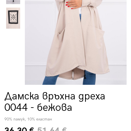
Дамска връхна дреха
0044 - бежова
90% памук, 10% еластан