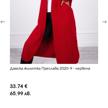
Дамска жилетка Преслава 2020-9 - червена
Да
33.74 €
3
65.99 лв.
6