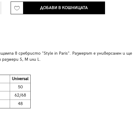
ДОБАВИ В КОШНИЦАТА
ампа в сребристо "Style in Paris". Размерът е универсален и ще
 размери S, M или L.
Universal
50
62/68
48