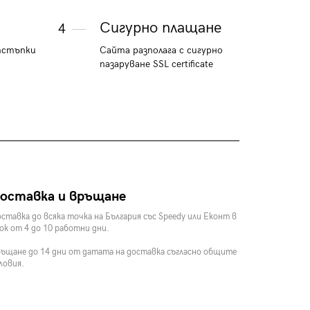
Сигурно плащане
4
тстъпки
Сайта разполага с сигурно
пазаруване SSL certificate
оставка и връщане
ставка до всяка точка на България със Speedy или Еконт в
ок от 4 до 10 работни дни.
ъщане до 14 дни от датата на доставка съгласно общите
ловия.