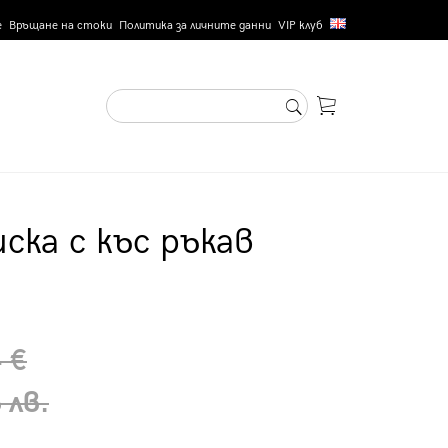
е
Връщане на стоки
Политика за личните данни
VIP клуб
ска с къс ръкав
 €
 лв.