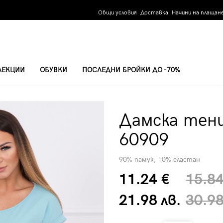
Общи условия
Доставка
Начини на плащан
ЛЕКЦИИ
ОБУВКИ
ПОСЛЕДНИ БРОЙКИ ДО -70%
 РЪКАВ 60909
Дамска тени
60909
90% памук, 10% еластан
11.24 €
15.84
21.98 лв.
30.98