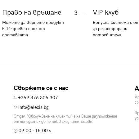
Право на връщане
VIP клуб
3
Можете да върнете продукт
Бонусна система с о
в 14-дневен срок от
за регистрирани
доставката
потребители
Свържете се с нас
Д
+359 876 305 307
До
ср
info@alexis.bg
Вр
Отдел "Обслужване на клиенти" е на Ваше разположение
ус
от понеделник до петък в следните часове:
09:00 - 18:00 ч.