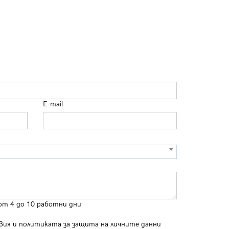
E-mail
от 4 до 10 работни дни
вия
и
политиката за защита на личните данни