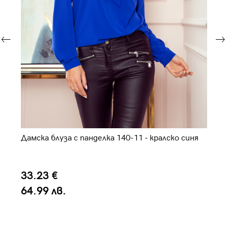
Дамска блуза с панделка 140-11 - кралско синя
Да
33.23 €
2
64.99 лв.
4