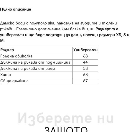
Пълно описание
Дамско боди с полуполо яка, панделка на гърдите и тюлени
ръкави. Елегантно допълнение към всяка визия.
Размерът е
универсален и ще бъде подходящ за дами, носещи размери XS, S и
M.
Размер
Универсален
Гръдна обиколка
68
Дължина на ръкава от подмишница
44
Дължина на ръкава от рамо
58
Ханш
68
Обща дължина
67
Изберете ни
ЗАЩОТО