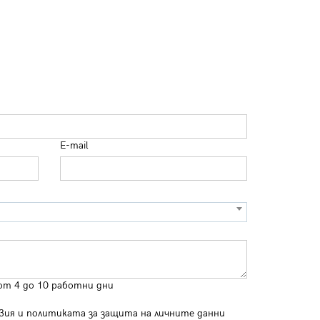
E-mail
от 4 до 10 работни дни
вия
и
политиката за защита на личните данни