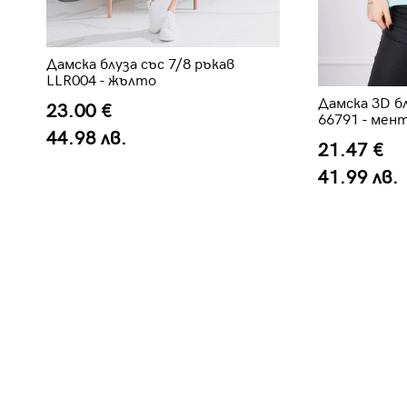
Дамска блуза със 7/8 ръкав
LLR004 - жълто
-
Дамска 3D б
23.00 €
66791 - мен
44.98 лв.
21.47 €
41.99 лв.