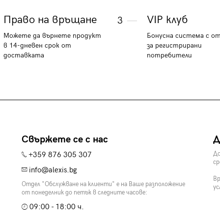
Право на връщане
VIP клуб
3
Можете да върнете продукт
Бонусна система с о
в 14-дневен срок от
за регистрирани
доставката
потребители
Свържете се с нас
Д
+359 876 305 307
До
ср
info@alexis.bg
Вр
Отдел "Обслужване на клиенти" е на Ваше разположение
ус
от понеделник до петък в следните часове:
09:00 - 18:00 ч.