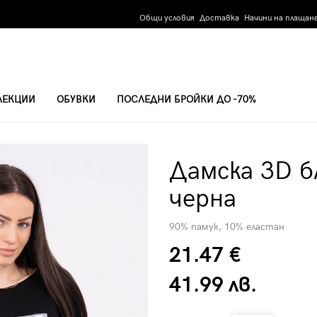
Общи условия
Доставка
Начини на плащан
ЛЕКЦИИ
ОБУВКИ
ПОСЛЕДНИ БРОЙКИ ДО -70%
 66798 - ЧЕРНА
Дамска 3D б
черна
90% памук, 10% еластан
21.47 €
41.99 лв.