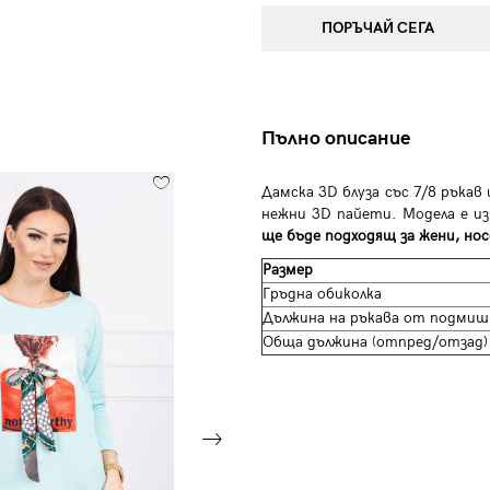
ПОРЪЧАЙ СЕГА
Пълно описание
Дамска 3D блуза със 7/8 ръка
нежни 3D пайети. Модела е и
ще бъде подходящ за жени, нос
Размер
Гръдна обиколка
Дължина на ръкава от подмиш
Обща дължина (отпред/отзад)