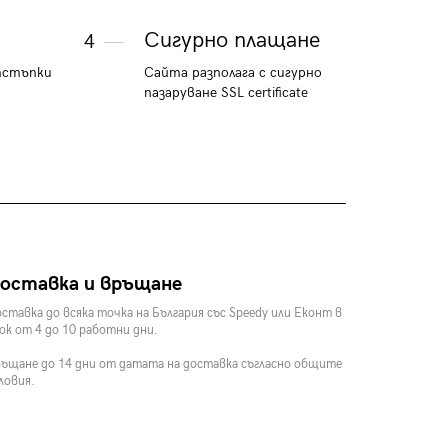
Сигурно плащане
4
тстъпки
Сайта разполага с сигурно
пазаруване SSL certificate
оставка и връщане
ставка до всяка точка на България със Speedy или Еконт в
ок от 4 до 10 работни дни.
ъщане до 14 дни от датата на доставка съгласно общите
ловия.