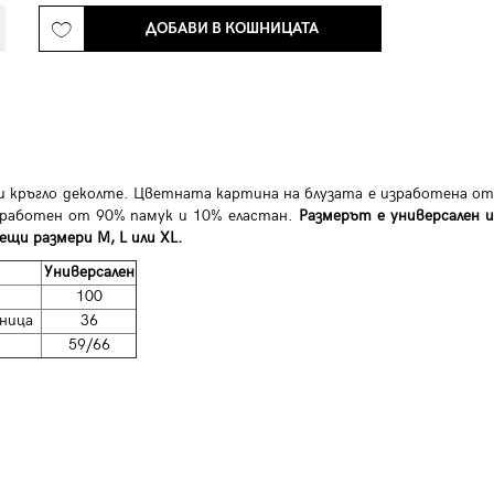
ДОБАВИ В КОШНИЦАТА
в и кръгло деколте. Цветната картина на блузата е изработена от
зработен от 90% памук и 10% еластан.
Размерът е универсален 
ещи размери M, L или XL.
Универсален
100
ница
36
59/66