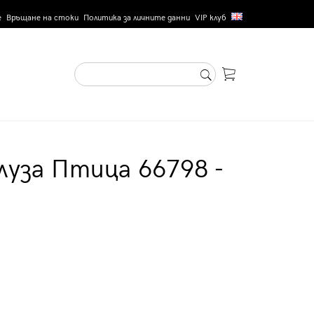
е
Връщане на стоки
Политика за личните данни
VIP клуб
луза Птица 66798 -