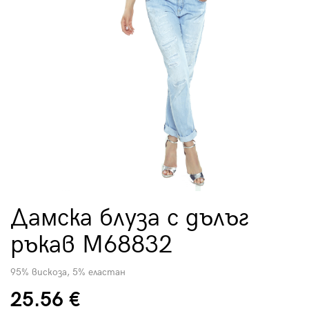
Дамска блуза с дълъг
ръкав M68832
95% вискоза, 5% еластан
25.56 €