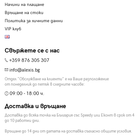
Начини на плащане
Връщане на стоки
Политика за личните данни
VIP клуб
Свържете се с нас
+359 876 305 307
info@alexis.bg
Отдел "Обслужване на клиенти" е на Ваше разположение
от понеделник до петък в следните часове:
09:00 - 18:00 ч.
Доставка и връщане
Доставка до всяка точка на България със Speedy или Еконт в срок от 4
до 10 работни дни.
Връщане до 14 дни от датата на доставка съгласно общите условия.