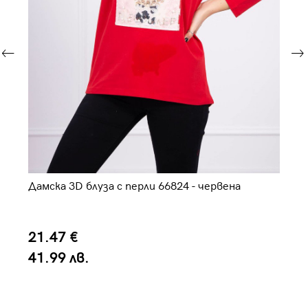
Дамска 3D блуза с перли 66824 - червена
Да
21.47 €
2
41.99 лв.
4