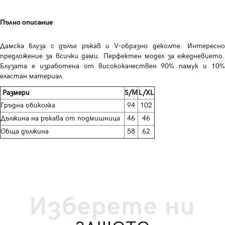
Пълно описание
Дамска блуза с дълъг ръкав и V-образно деколте. Интересно
предложение за всички дами. Перфектен модел за ежедневието.
Блузата е изработена от висококачествен 90% памук и 10%
еластан материал.
Размери
S/M
L/XL
Гръдна обиколка
94
102
Дължина на ръкава от подмишница
46
46
Обща дължина
58
62
Изберете ни