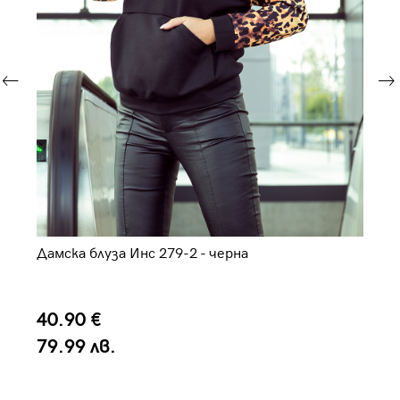
а
Дамска блуза Инс 279-2 - черна
Да
40.90 €
4
79.99 лв.
9