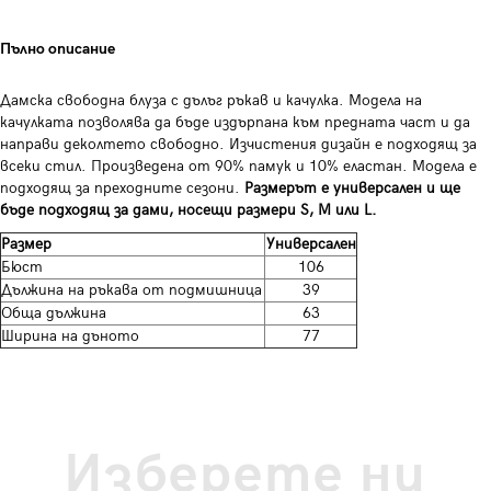
Пълно описание
Дамска свободна блуза с дълъг ръкав и качулка. Модела на
качулката позволява да бъде издърпана към предната част и да
направи деколтето свободно. Изчистения дизайн е подходящ за
всеки стил. Произведена от 90% памук и 10% еластан. Модела е
подходящ за преходните сезони.
Размерът е универсален и ще
бъде подходящ за дами, носещи размери S, M или L.
Размер
Универсален
Бюст
106
Дължина на ръкава от подмишница
39
Обща дължина
63
Ширина на дъното
77
Изберете ни