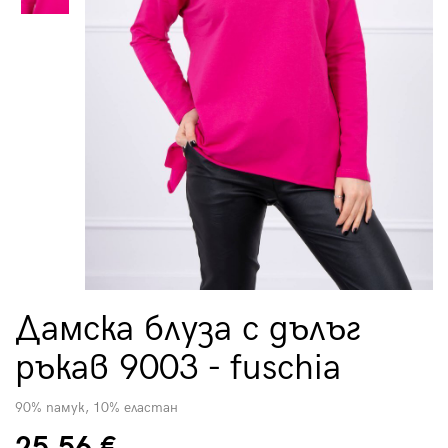
Дамска блуза с дълъг
ръкав 9003 - fuschia
90% памук, 10% еластан