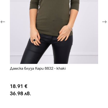
Дамска блуза Кари 8832 - khaki
Да
18.91 €
1
36.98 лв.
3