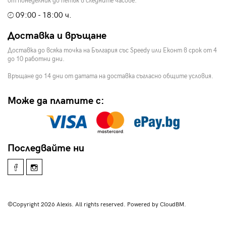
от понеделник до петък в следните часове:
09:00 - 18:00 ч.
Доставка и връщане
Доставка до всяка точка на България със Speedy или Еконт в срок от 4
до 10 работни дни.
Връщане до 14 дни от датата на доставка съгласно общите условия.
Може да платите с:
Последвайте ни
©Copyright 2026 Alexis. All rights reserved. Powered by CloudBM.