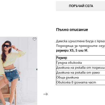
ПОРЪЧАЙ СЕГА
Пълно описание
Дамска изчистена блуза с кръг
Подходяща за преходните сез
размери XS, S или M.
Размер
Гръдна обиколка
Дължина на ръкава от подмиш
Дължина на ръкава от рамо
Обща дължина
Обиколка в долната част