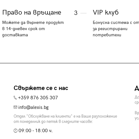
Право на връщане
VIP клуб
3
Можете да върнете продукт
Бонусна система с о
в 14-дневен срок от
за регистрирани
доставката
потребители
Свържете се с нас
Д
+359 876 305 307
До
ср
info@alexis.bg
Вр
Отдел "Обслужване на клиенти" е на Ваше разположение
ус
от понеделник до петък в следните часове:
09:00 - 18:00 ч.