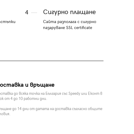
Сигурно плащане
4
тстъпки
Сайта разполага с сигурно
пазаруване SSL certificate
оставка и връщане
ставка до всяка точка на България със Speedy или Еконт в
ок от 4 до 10 работни дни.
ъщане до 14 дни от датата на доставка съгласно общите
ловия.