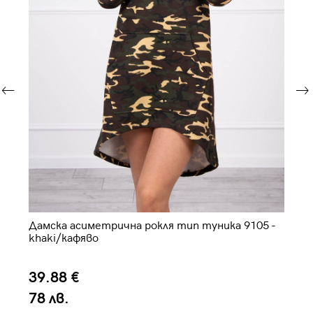
Дамска асиметрична рокля тип туника 9105 -
Да
khaki/кафяво
39.88 €
4
78 лв.
7