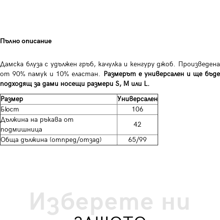
Пълно описание
Дамска блуза с удължен гръб, качулка и кенгуру джоб. Произведена
от 90% памук и 10% еластан.
Размерът е универсален и ще бъд
подходящ за дами носещи размери S, M или L.
Размер
Универсален
Бюст
106
Дължина на ръкава от
42
подмишница
Обща дължина (отпред/отзад)
65/99
Изберете ни