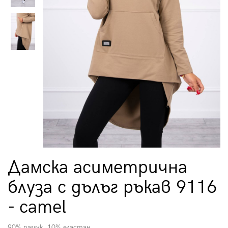
Дамска асиметрична
блуза с дълъг ръкав 9116
- camel
90% памук, 10% еластан