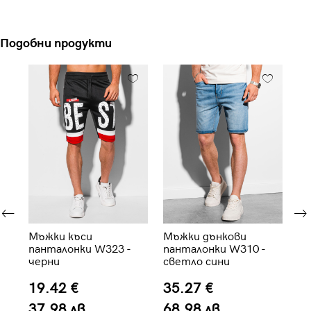
Подобни продукти
и
Мъжки къси
Мъжки дънкови
Мъ
панталонки W323 -
панталонки W310 -
къ
черни
светло сини
- 
19.42 €
35.27 €
3
37.98 лв.
68.98 лв.
7