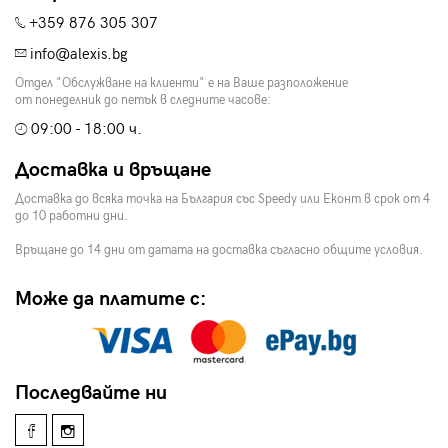
+359 876 305 307
info@alexis.bg
Отдел "Обслужване на клиенти" е на Ваше разположение
от понеделник до петък в следните часове:
09:00 - 18:00 ч.
Доставка и връщане
Доставка до всяка точка на България със Speedy или Еконт в срок от 4
до 10 работни дни.
Връщане до 14 дни от датата на доставка съгласно общите условия.
Може да платите с:
Последвайте ни