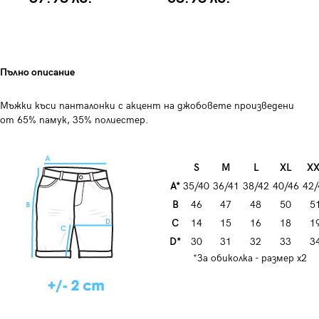
Пълно описание
Мъжки къси панталонки с акцент на джобовете произведени
от 65% памук, 35% полиестер.
S
M
L
XL
XX
A*
35/40
36/41
38/42
40/46
42/
B
46
47
48
50
5
C
14
15
16
18
1
D*
30
31
32
33
3
*За обиколка - размер х2