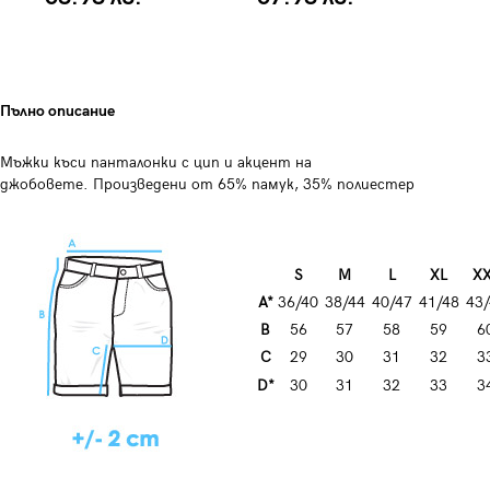
Пълно описание
Мъжки къси панталонки с цип и акцент на
джобовете. Произведени от 65% памук, 35% полиестер
S
M
L
XL
X
A*
36/40
38/44
40/47
41/48
43/
B
56
57
58
59
6
C
29
30
31
32
3
D*
30
31
32
33
3