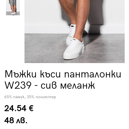
Мъжки къси панталонки
W239 - сив меланж
65% памук, 35% полиестер
24.54 €
48 лв.