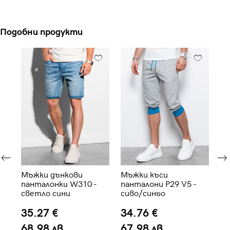
Подобни продукти
Мъжки дънкови
Мъжки къси
Мъ
S-
панталонки W310 -
панталони P29 V5 -
па
светло сини
сиво/синьо
na
35.27 €
34.76 €
3
68.98 лв.
67.98 лв.
6