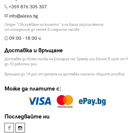
+359 876 305 307
info@alexis.bg
Отдел "Обслужване на клиенти" е на Ваше разположение
от понеделник до петък в следните часове:
09:00 - 18:00 ч.
Доставка и връщане
Доставка до всяка точка на България със Speedy или Еконт в срок от 4
до 10 работни дни.
Връщане до 14 дни от датата на доставка съгласно общите условия.
Може да платите с:
Последвайте ни