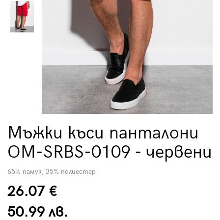
Мъжки къси панталони
OM-SRBS-0109 - червени
65% памук, 35% полиестер
26.07 €
50.99 лв.