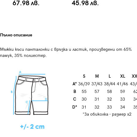
67.98 лв.
45.98 лв.
6
Пълно описание
Мъжки къси панталонки с връзка и ластик, произведени от 65%
памук, 35% полиестер.
S
M
L
XL
XX
A*
36/39
37/43
38/44
41/46
43/
B
55
57
58
59
6
C
30
31
32
33
3
D*
31
32
33
34
3
*За обиколка - размер х2