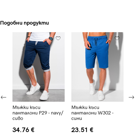
Подобни продукти
Мъжки къси
Мъжки къси
Мъ
S-
панталони P29 - navy/
панталони W302 -
па
сиво
сини
че
34.76 €
23.51 €
3