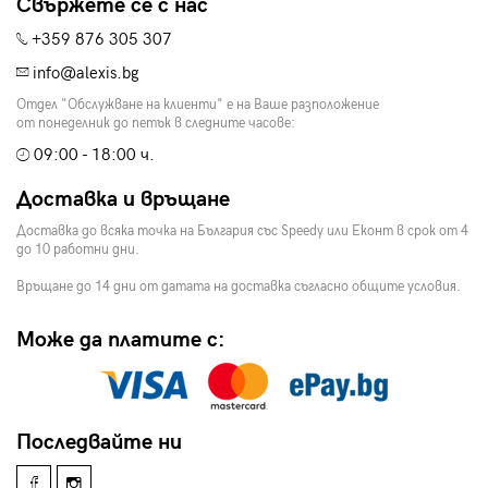
Свържете се с нас
+359 876 305 307
info@alexis.bg
Отдел "Обслужване на клиенти" е на Ваше разположение
от понеделник до петък в следните часове:
09:00 - 18:00 ч.
Доставка и връщане
Доставка до всяка точка на България със Speedy или Еконт в срок от 4
до 10 работни дни.
Връщане до 14 дни от датата на доставка съгласно общите условия.
Може да платите с:
Последвайте ни