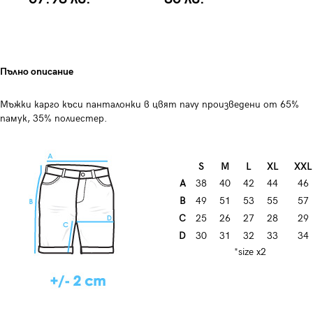
Пълно описание
Мъжки карго къси панталонки в цвят navy произведени от 65%
памук, 35% полиестер.
S
M
L
XL
XXL
A
38
40
42
44
46
B
49
51
53
55
57
C
25
26
27
28
29
D
30
31
32
33
34
*size x2