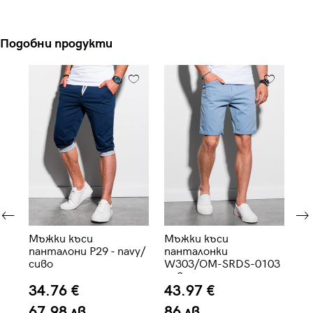
Подобни продукти
и
Мъжки къси
Мъжки къси
Мъ
панталони P29 - navy/
панталонки
па
сиво
W303/OM-SRDS-0103
си
- светло сини
34.76 €
43.97 €
3
67.98 лв.
86 лв.
6