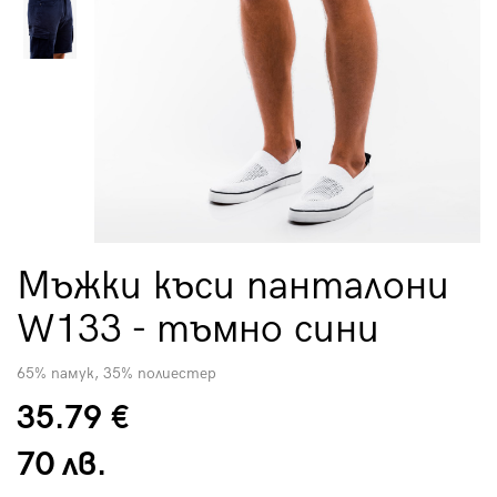
Мъжки къси панталони
W133 - тъмно сини
65% памук, 35% полиестер
35.79 €
70 лв.