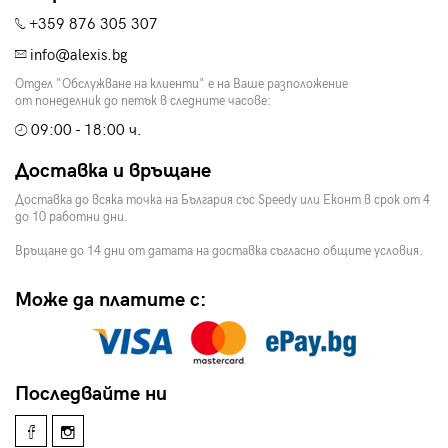
+359 876 305 307
info@alexis.bg
Отдел "Обслужване на клиенти" е на Ваше разположение
от понеделник до петък в следните часове:
09:00 - 18:00 ч.
Доставка и връщане
Доставка до всяка точка на България със Speedy или Еконт в срок от 4
до 10 работни дни.
Връщане до 14 дни от датата на доставка съгласно общите условия.
Може да платите с:
Последвайте ни