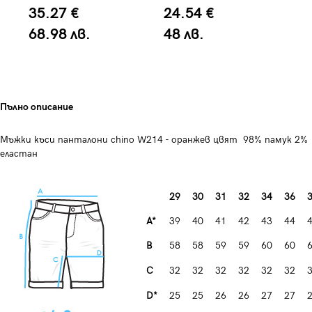
35.27 €
24.54 €
5
68.98 лв.
48 лв.
1
Пълно описание
Мъжки къси панталони chino W214 - оранжев цвят 98% памук 2%
еластан
29
30
31
32
34
36
A*
39
40
41
42
43
44
B
58
58
59
59
60
60
C
32
32
32
32
32
32
D*
25
25
26
26
27
27