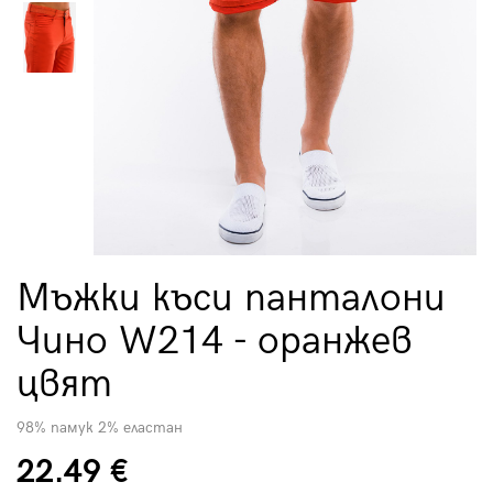
Мъжки къси панталони
Чино W214 - оранжев
цвят
98% памук 2% еластан
22.49 €