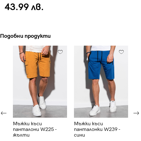
43.99 лв.
Подобни продукти
и
Мъжки къси
Мъжки къси
Мъ
панталони W225 -
панталонки W239 -
па
жълти
сини
ви