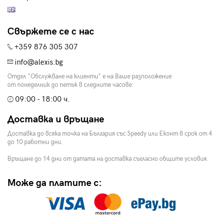
Свържете се с нас
+359 876 305 307
info@alexis.bg
Отдел "Обслужване на клиенти" е на Ваше разположение
от понеделник до петък в следните часове:
09:00 - 18:00 ч.
Доставка и връщане
Доставка до всяка точка на България със Speedy или Еконт в срок от 4
до 10 работни дни.
Връщане до 14 дни от датата на доставка съгласно общите условия.
Може да платите с: