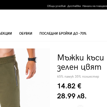
Общи условия
Доставка
Начини на плащан
ЛЕКЦИИ
ОБУВКИ
ПОСЛЕДНИ БРОЙКИ ДО -70%
ЕЛЕН ЦВЯТ
Мъжки къси
зелен цвят
65% памук 35% полиестер
14.82 €
28.99 лв.