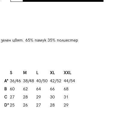
зелен цвят. 65% памук 35% полиестер
S
M
L
XL
XXL
A*
36/46
38/48
40/50
42/52
44/54
B
60
62
64
66
68
C
27
28
29
30
31
D*
25
26
27
28
29