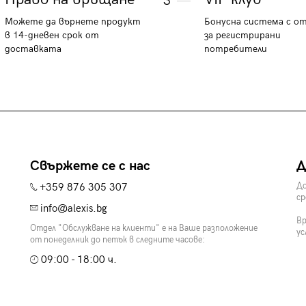
3
Можете да върнете продукт
Бонусна система с о
в 14-дневен срок от
за регистрирани
доставката
потребители
Свържете се с нас
Д
+359 876 305 307
До
ср
info@alexis.bg
Вр
Отдел "Обслужване на клиенти" е на Ваше разположение
ус
от понеделник до петък в следните часове:
09:00 - 18:00 ч.