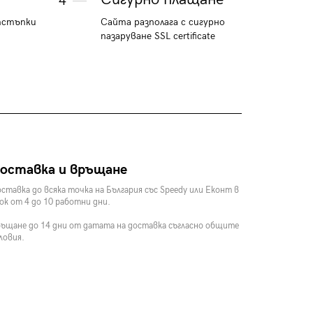
4
тстъпки
Сайта разполага с сигурно
пазаруване SSL certificate
оставка и връщане
ставка до всяка точка на България със Speedy или Еконт в
ок от 4 до 10 работни дни.
ъщане до 14 дни от датата на доставка съгласно общите
ловия.