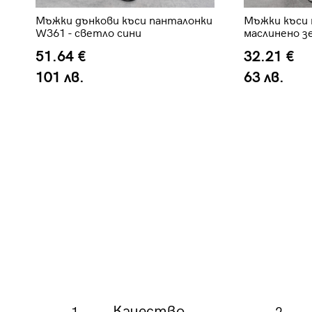
Мъжки дънкови къси панталонки
Мъжки къси 
W361 - светло сини
маслинено з
51.64 €
32.21 €
101 лв.
63 лв.
Качество