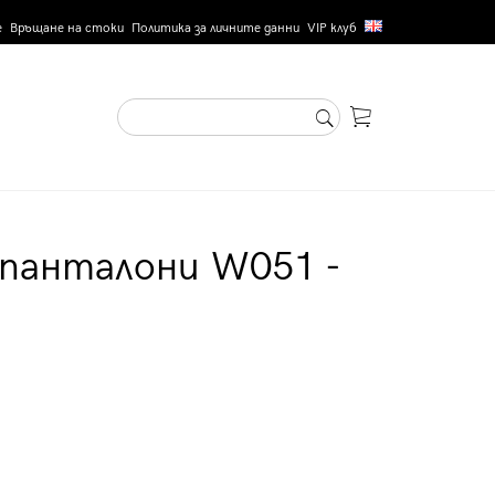
е
Връщане на стоки
Политика за личните данни
VIP клуб
 панталони W051 -