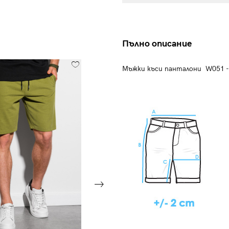
Пълно описание
Мъжки къси панталони W051 - 