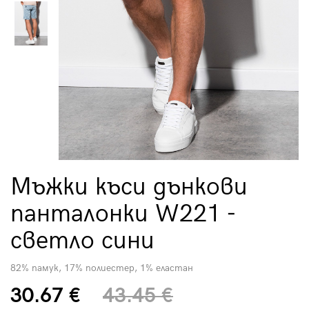
Мъжки къси дънкови
панталонки W221 -
светло сини
82% памук, 17% полиестер, 1% еластан
30.67 €
43.45 €