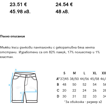
23.51 €
24.54 €
3
45.98 лв.
48 лв.
6
Пълно описание
Мъжки къси дънкови панталонки с декоративна бяла лента
отстрани. Изработени са от 82% памук, 17% полиестер и 1%
еластан.
S
M
L
XL
XX
A*
37/45
38/50
44/56
45/58
46/
B
48
50
52
54
5
C
20
22
24
26
2
D
30
31
32
33
3
*За обиколка - размер х2