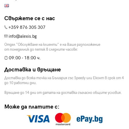
Свържете се с нас
+359 876 305 307
info@alexis.bg
Отдел "Обслужване на клиенти" е на Ваше разположение
от понеделник до петък в следните часове:
09:00 - 18:00 ч.
Доставка и връщане
Доставка до всяка точка на България със Speedy или Еконт в срок от 4
до 10 работни дни.
Връщане до 14 дни от датата на доставка съгласно общите условия.
Може да платите с: