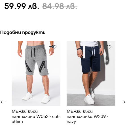
59.99 лв.
84.98 лв.
Подобни продукти
Мъжки къси
Мъжки къси
Мъ
S-
панталони W052 - сив
панталонки W239 -
па
цвят
navy
си