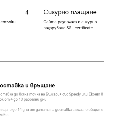
Сигурно плащане
4
тстъпки
Сайта разполага с сигурно
пазаруване SSL certificate
оставка и връщане
ставка до всяка точка на България със Speedy или Еконт в
ок от 4 до 10 работни дни.
ъщане до 14 дни от датата на доставка съгласно общите
ловия.