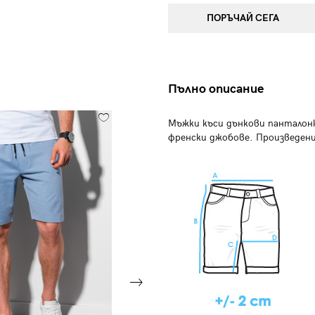
ПОРЪЧАЙ СЕГА
Пълно описание
Мъжки къси дънкови панталонк
френски джобове. Произведени