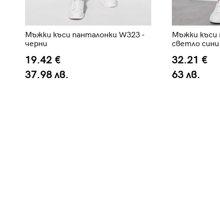
Мъжки къси панталонки W323 -
Мъжки къси 
черни
светло сини
19.42 €
32.21 €
37.98 лв.
63 лв.