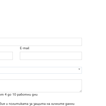
E-mail
от 4 до 10 работни дни
вия
и
политиката за защита на личните данни