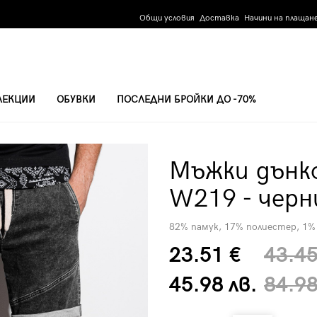
Общи условия
Доставка
Начини на плащан
ЛЕКЦИИ
ОБУВКИ
ПОСЛЕДНИ БРОЙКИ ДО -70%
9 - ЧЕРНИ
Мъжки дънк
W219 - черн
82% памук, 17% полиестер, 1%
23.51 €
43.45
45.98 лв.
84.98