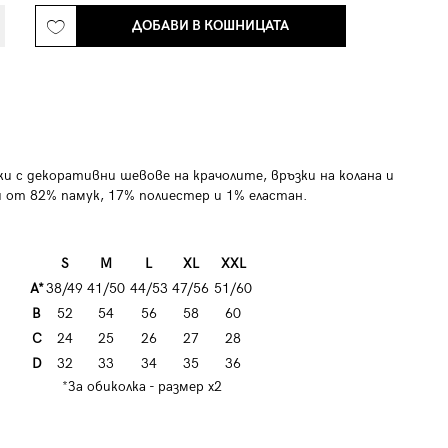
ДОБАВИ В КОШНИЦАТА
и с декоративни шевове на крачолите, връзки на колана и
 от 82% памук, 17% полиестер и 1% еластан.
S
M
L
XL
XXL
A*
38/49
41/50
44/53
47/56
51/60
B
52
54
56
58
60
C
24
25
26
27
28
D
32
33
34
35
36
*За обиколка - размер х2