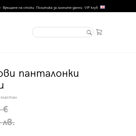
е
Връщане на стоки
Политика за личните данни
VIP клуб
ови панталонки
и
 еластан
 €
 лв.