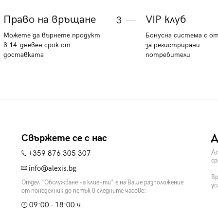
Право на връщане
VIP клуб
3
Можете да върнете продукт
Бонусна система с о
в 14-дневен срок от
за регистрирани
доставката
потребители
Свържете се с нас
Д
+359 876 305 307
До
ср
info@alexis.bg
Вр
Отдел "Обслужване на клиенти" е на Ваше разположение
ус
от понеделник до петък в следните часове:
09:00 - 18:00 ч.