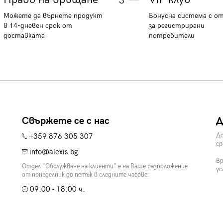
3
Можете да върнете продукт
Бонусна система с о
в 14-дневен срок от
за регистрирани
доставката
потребители
Свържете се с нас
Д
+359 876 305 307
До
ср
info@alexis.bg
Вр
Отдел "Обслужване на клиенти" е на Ваше разположение
ус
от понеделник до петък в следните часове:
09:00 - 18:00 ч.