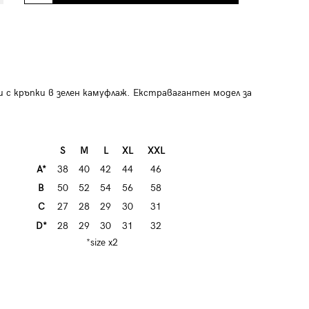
 с кръпки в зелен камуфлаж. Екстравагантен модел за
S
M
L
XL
XXL
A*
38
40
42
44
46
B
50
52
54
56
58
C
27
28
29
30
31
D*
28
29
30
31
32
*size x2