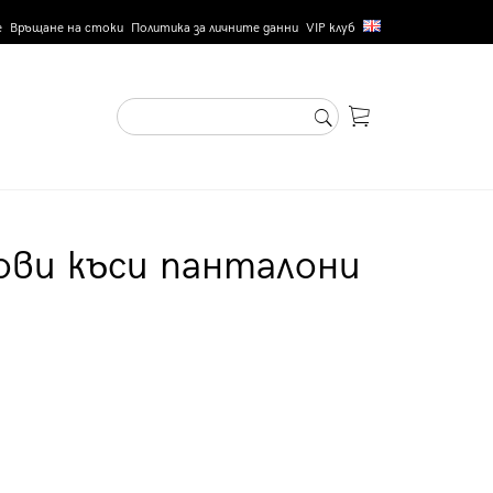
е
Връщане на стоки
Политика за личните данни
VIP клуб
ови къси панталони