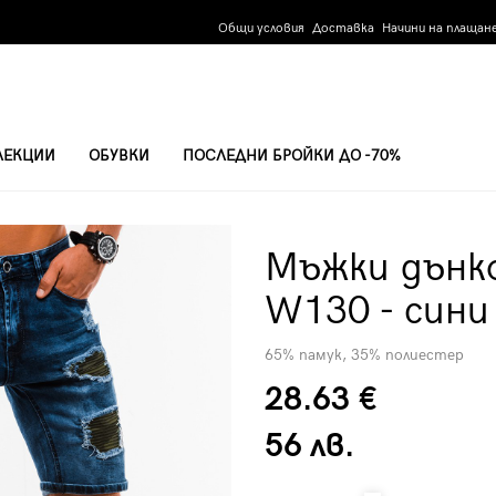
Общи условия
Доставка
Начини на плащан
ЛЕКЦИИ
ОБУВКИ
ПОСЛЕДНИ БРОЙКИ ДО -70%
 W130 - СИНИ
Мъжки дънк
W130 - сини
65% памук, 35% полиестер
28.63 €
56 лв.