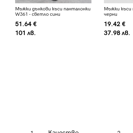
Мъжки дънкови къси панталонки
Мъжки къси 
W361 - светло сини
черни
51.64 €
19.42 €
101 лв.
37.98 лв.
Качество