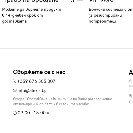
3
Можете да върнете продукт
Бонусна система с о
в 14-дневен срок от
за регистрирани
доставката
потребители
Свържете се с нас
Д
+359 876 305 307
До
ср
info@alexis.bg
Вр
Отдел "Обслужване на клиенти" е на Ваше разположение
ус
от понеделник до петък в следните часове:
09:00 - 18:00 ч.