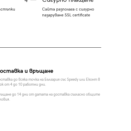
4
тстъпки
Сайта разполага с сигурно
пазаруване SSL certificate
оставка и връщане
ставка до всяка точка на България със Speedy или Еконт в
ок от 4 до 10 работни дни.
ъщане до 14 дни от датата на доставка съгласно общите
ловия.