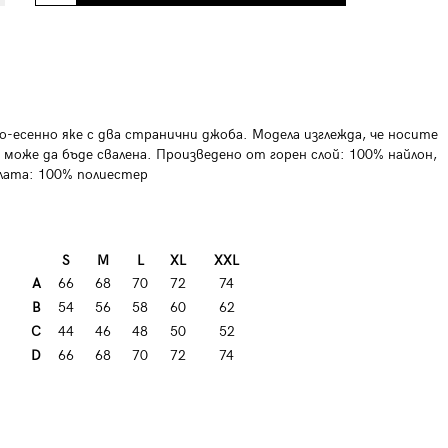
-есенно яке с два странични джоба. Модела изглежда, че носите
може да бъде свалена. Произведено от горен слой: 100% найлон,
лата: 100% полиестер
S
M
L
XL
XXL
A
66
68
70
72
74
B
54
56
58
60
62
C
44
46
48
50
52
D
66
68
70
72
74