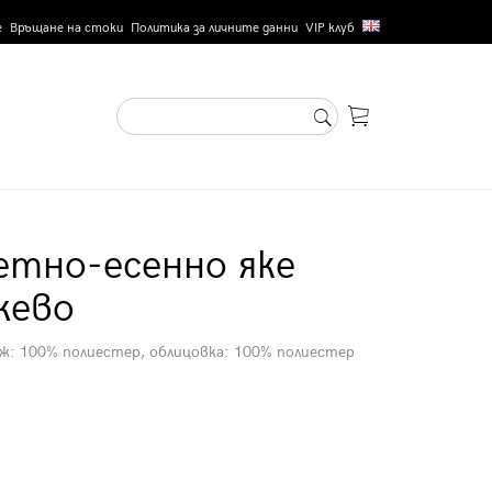
е
Връщане на стоки
Политика за личните данни
VIP клуб
етно-есенно яке
жево
еж: 100% полиестер, облицовка: 100% полиестер