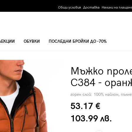
Общи условия
Доставка
Начини на плащан
ЛЕКЦИИ
ОБУВКИ
ПОСЛЕДНИ БРОЙКИ ДО -70%
О
Мъжко прол
C384 - оран
горен слой: 100% найлон, пълн
53.17 €
103.99 лв.