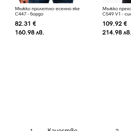
Мъжко пролетно-есенно яке
Мъжко прехо
C447 - бордо
C549 V1 - си
82.31 €
109.92 €
160.98 лв.
214.98 лв
Качество