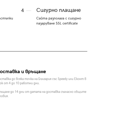
Сигурно плащане
4
тстъпки
Сайта разполага с сигурно
пазаруване SSL certificate
оставка и връщане
ставка до всяка точка на България със Speedy или Еконт в
ок от 4 до 10 работни дни.
ъщане до 14 дни от датата на доставка съгласно общите
ловия.