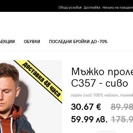
Общи условия
Доставка
Начини на плащан
ЛЕКЦИИ
ОБУВКИ
ПОСЛЕДНИ БРОЙКИ ДО -70%
Мъжко прол
C357 - сиво
горен слой 100% найлон, пълн
30.67 €
89.98
59.99 лв.
175.9