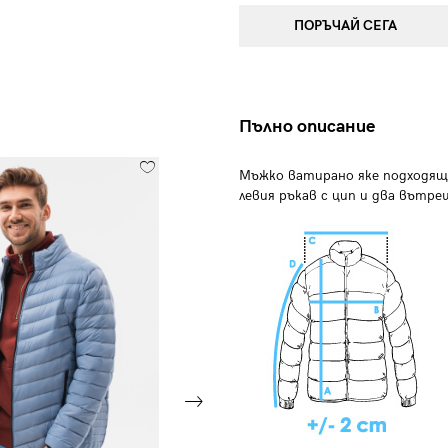
ПОРЪЧАЙ СЕГА
Пълно описание
Мъжко ватирано яке подходящо
левия ръкав с цип и два вътр