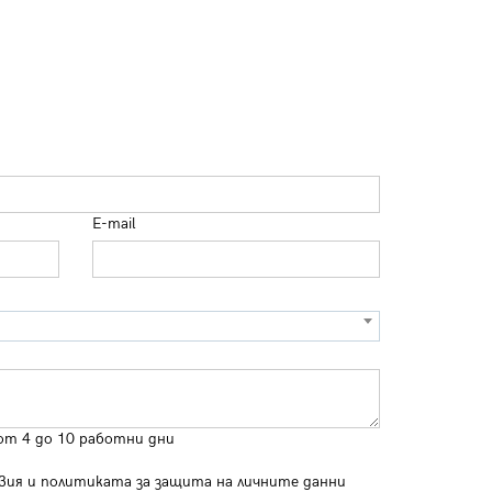
E-mail
от 4 до 10 работни дни
вия
и
политиката за защита на личните данни