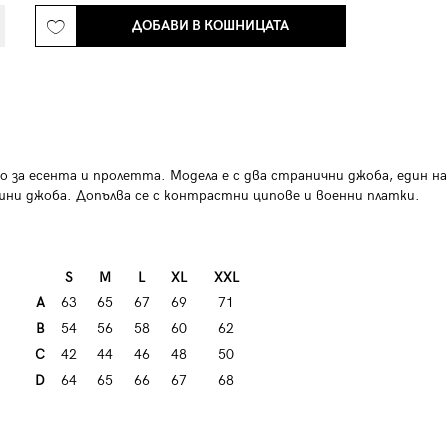
ДОБАВИ В КОШНИЦАТА
 за есента и пролетта. Модела е с два странични джоба, един на
ешни джоба. Допълва се с контрастни ципове и военни платки.
S
М
L
XL
XXL
А
63
65
67
69
71
B
54
56
58
60
62
C
42
44
46
48
50
D
64
65
66
67
68