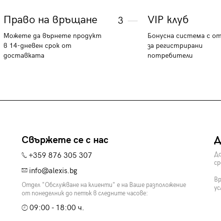
Право на връщане
VIP клуб
3
Можете да върнете продукт
Бонусна система с о
в 14-дневен срок от
за регистрирани
доставката
потребители
Свържете се с нас
Д
+359 876 305 307
До
ср
info@alexis.bg
Вр
Отдел "Обслужване на клиенти" е на Ваше разположение
ус
от понеделник до петък в следните часове:
09:00 - 18:00 ч.