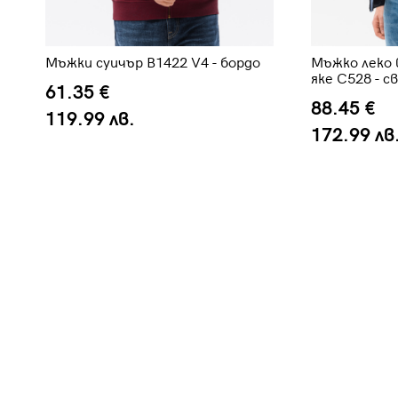
Мъжки суичър B1422 V4 - бордо
Мъжко леко 
яке C528 - с
61.35 €
88.45 €
119.99 лв.
172.99 лв