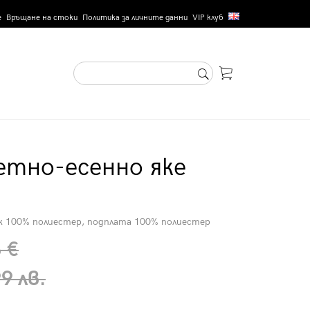
е
Връщане на стоки
Политика за личните данни
VIP клуб
етно-есенно яке
еж 100% полиестер, подплата 100% полиестер
 €
9 лв.