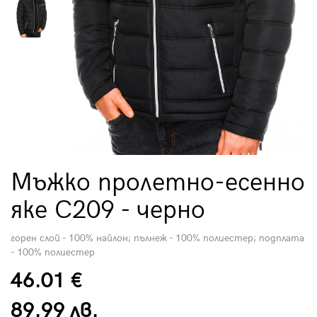
Мъжко пролетно-есенно
яке C209 - черно
горен слой - 100% найлон; пълнеж - 100% полиестер; подплата
- 100% полиестер
46.01 €
89.99 лв.