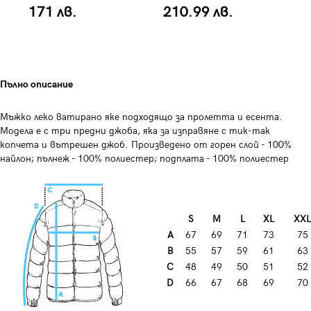
171 лв.
210.99 лв.
2
Пълно описание
Мъжко леко ватирано яке подходящо за пролетта и есента.
Модела е с три предни джоба, яка за изправяне с тик-так
копчета и вътрешен джоб. Произведено от горен слой - 100%
найлон; пълнеж - 100% полиестер; подплата - 100% полиестер
S
М
L
XL
XXL
А
67
69
71
73
75
B
55
57
59
61
63
C
48
49
50
51
52
D
66
67
68
69
70