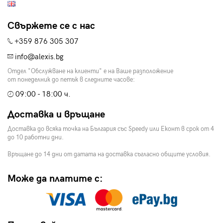
Свържете се с нас
+359 876 305 307
info@alexis.bg
Отдел "Обслужване на клиенти" е на Ваше разположение
от понеделник до петък в следните часове:
09:00 - 18:00 ч.
Доставка и връщане
Доставка до всяка точка на България със Speedy или Еконт в срок от 4
до 10 работни дни.
Връщане до 14 дни от датата на доставка съгласно общите условия.
Може да платите с: