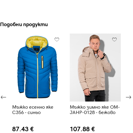
Подобни продукти
е
Мъжко есенно яке
Мъжко зимно яке OM-
Мъ
во
C356 - синьо
JAHP-0128 - бежово
JA
87.43 €
107.88 €
1