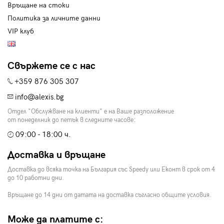
Връщане на стоки
Политика за личните данни
VIP клуб
Свържете се с нас
+359 876 305 307
info@alexis.bg
Отдел "Обслужване на клиенти" е на Ваше разположение
от понеделник до петък в следните часове:
09:00 - 18:00 ч.
Доставка и връщане
Доставка до всяка точка на България със Speedy или Еконт в срок от 4
до 10 работни дни.
Връщане до 14 дни от датата на доставка съгласно общите условия.
Може да платите с: