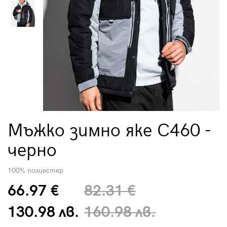
Мъжко зимно яке C460 -
черно
100% полиестер
66.97 €
82.31 €
130.98 лв.
160.98 лв.