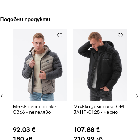
Подобни продукти
Мъжко есенно яке
Мъжко зимно яке OM-
Мъ
C366 - пепеляво
JAHP-0128 - черно
ес
го
92.03 €
107.88 €
5
180 лв.
210.99 лв.
1