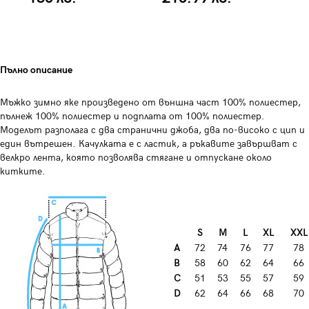
Пълно описание
Мъжко зимно яке произведено от външна част 100% полиестер,
пълнеж 100% полиестер и подплата от 100% полиестер.
Моделът разполага с два странични джоба, два по-високо с цип и
един вътрешен. Качулката е с ластик, а ръкавите завършват с
велкро лента, която позволява стягане и отпускане около
китките.
S
M
L
XL
XXL
A
72
74
76
77
78
B
58
60
62
64
66
C
51
53
55
57
59
D
62
64
66
68
70