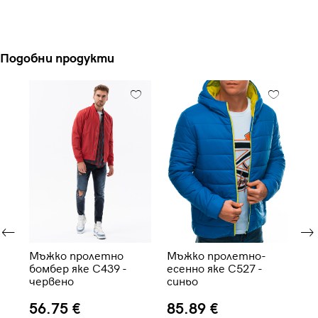
Подобни продукти
Мъжко пролетно
Мъжко пролетно-
Мъ
бомбер яке C439 -
есенно яке C527 -
C3
червено
синьо
ка
56.75 €
85.89 €
9