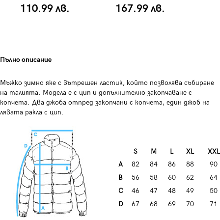
110.99 лв.
167.99 лв.
1
Пълно описание
Мъжко зимно яке с вътрешен ластик, който позволява събиране
на талията. Модела е с цип и допълнително закопчаване с
копчета. Два джоба отпред закопчани с копчета, един джоб на
лявата ракла с цип.
S
M
L
XL
XXL
A
82
84
86
88
90
B
56
58
60
62
64
C
46
47
48
49
50
D
67
68
69
70
71