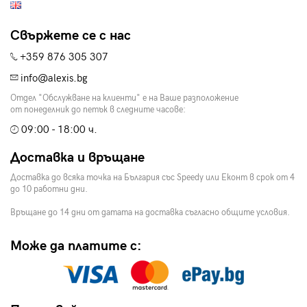
Свържете се с нас
+359 876 305 307
info@alexis.bg
Отдел "Обслужване на клиенти" е на Ваше разположение
от понеделник до петък в следните часове:
09:00 - 18:00 ч.
Доставка и връщане
Доставка до всяка точка на България със Speedy или Еконт в срок от 4
до 10 работни дни.
Връщане до 14 дни от датата на доставка съгласно общите условия.
Може да платите с: