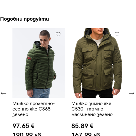
Подобни продукти
Мъжко пролетно-
Мъжко зимно яке
Мъ
есенно яке C368 -
C530 - тъмно
ка
зелено
маслинено зелено
тъ
97.65 €
85.89 €
1
190.99 лв.
167.99 лв.
2