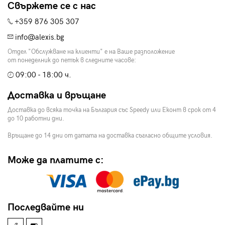
Свържете се с нас
+359 876 305 307
info@alexis.bg
Отдел "Обслужване на клиенти" е на Ваше разположение
от понеделник до петък в следните часове:
09:00 - 18:00 ч.
Доставка и връщане
Доставка до всяка точка на България със Speedy или Еконт в срок от 4
до 10 работни дни.
Връщане до 14 дни от датата на доставка съгласно общите условия.
Може да платите с:
Последвайте ни