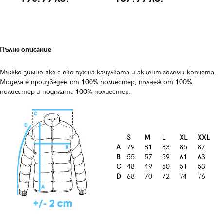
Пълно описание
Мъжко зимно яке с еко пух на качулката и акцент големи копчета.
Модела е произведен от 100% полиестер, пълнеж от 100%
полиестер и подплата 100% полиестер.
S
M
L
XL
XXL
A
79
81
83
85
87
B
55
57
59
61
63
C
48
49
50
51
53
D
68
70
72
74
76