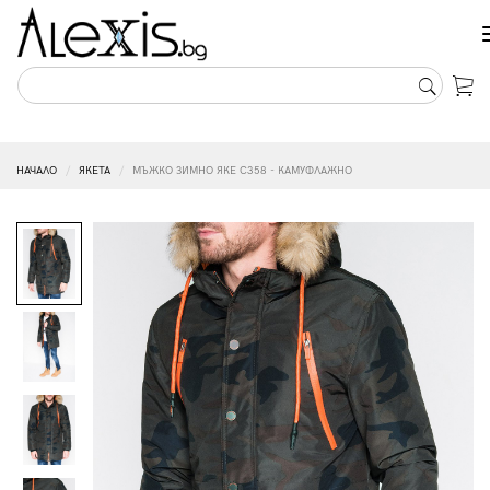
НАЧАЛО
ЯКЕТА
МЪЖКО ЗИМНО ЯКЕ C358 - КАМУФЛАЖНО