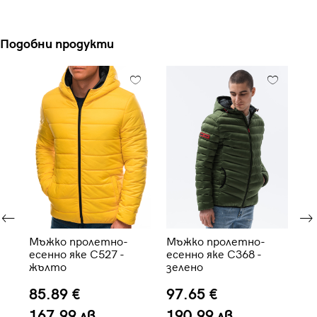
Подобни продукти
 с
Мъжко пролетно-
Мъжко пролетно-
Мъ
есенно яке C527 -
есенно яке C368 -
OM
жълто
зелено
си
85.89 €
97.65 €
9
167.99 лв.
190.99 лв.
1