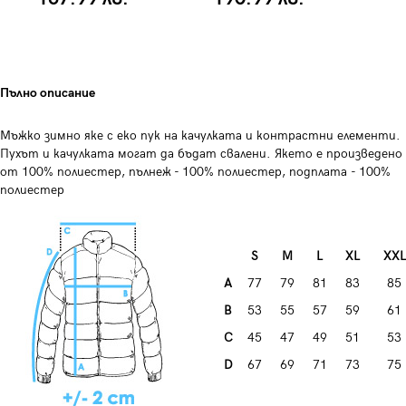
Пълно описание
Мъжко зимно яке с еко пук на качулката и контрастни елементи.
Пухът и качулката могат да бъдат свалени. Якето е произведено
от 100% полиестер, пълнеж - 100% полиестер, подплата - 100%
полиестер
S
М
L
XL
XXL
А
77
79
81
83
85
B
53
55
57
59
61
C
45
47
49
51
53
D
67
69
71
73
75