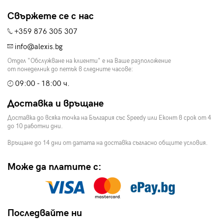
Свържете се с нас
+359 876 305 307
info@alexis.bg
Отдел "Обслужване на клиенти" е на Ваше разположение
от понеделник до петък в следните часове:
09:00 - 18:00 ч.
Доставка и връщане
Доставка до всяка точка на България със Speedy или Еконт в срок от 4
до 10 работни дни.
Връщане до 14 дни от датата на доставка съгласно общите условия.
Може да платите с:
Последвайте ни