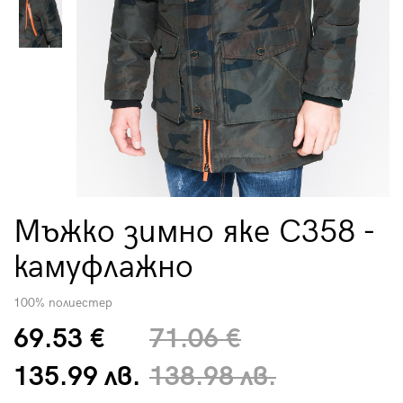
Мъжко зимно яке C358 -
камуфлажно
100% полиестер
69.53 €
71.06 €
135.99 лв.
138.98 лв.