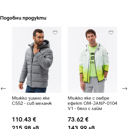
Подобни продукти
е
Мъжко зимно яке
Мъжко яке с омбре
Мъ
C552 - сив меланж
ефект OM-JANP-0104
OM
V1 - бяло с лайм
си
110.43 €
73.62 €
9
215.98 лв.
143.99 лв.
1