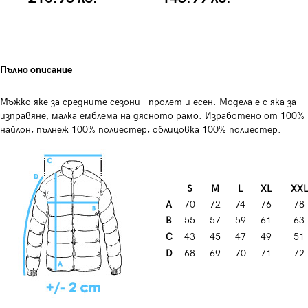
Пълно описание
Мъжко яке за средните сезони - пролет и есен. Модела е с яка за
изправяне, малка емблема на дясното рамо. Изработено от 100%
найлон, пълнеж 100% полиестер, облицовка 100% полиестер.
S
M
L
XL
XXL
A
70
72
74
76
78
B
55
57
59
61
63
C
43
45
47
49
51
D
68
69
70
71
72