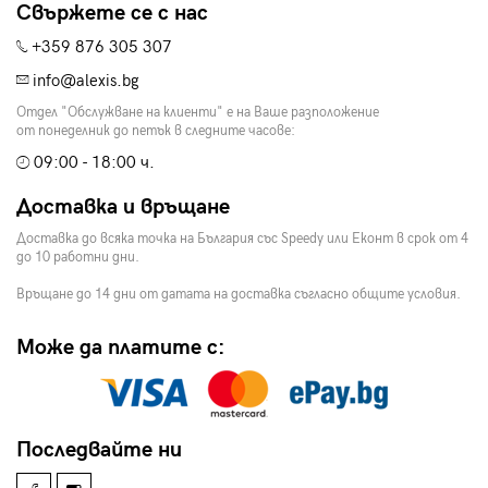
Свържете се с нас
+359 876 305 307
info@alexis.bg
Отдел "Обслужване на клиенти" е на Ваше разположение
от понеделник до петък в следните часове:
09:00 - 18:00 ч.
Доставка и връщане
Доставка до всяка точка на България със Speedy или Еконт в срок от 4
до 10 работни дни.
Връщане до 14 дни от датата на доставка съгласно общите условия.
Може да платите с:
Последвайте ни